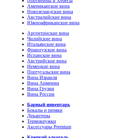
Портвейны и Хересы
Американские вина
Новозеландские вина
Австралийские вина
Южноафриканские вина
Аргентинские вина
Чилийские вина
Итальянские вина
Французские вина
Испанские вина
Австрийские вина
Немецкие вина
Португальские вина
Вина Израиля
Вина Армении
Вина Грузии
Вина России
Барный инвентарь
Бокалы и рюмки
Декантеры
Термокружки
Аксессуары Premium
Крепкий алкоголь