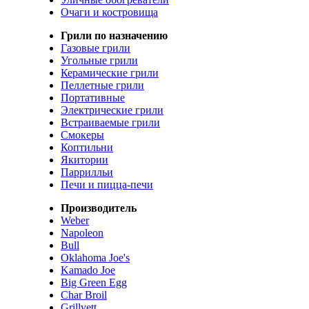
Очаги и костровища
Грили по назначению
Газовые грили
Угольные грили
Керамические грили
Пеллетные грили
Портативные
Электрические грили
Встраиваемые грили
Смокеры
Коптильни
Якитории
Паррилльи
Печи и пицца-печи
Производитель
Weber
Napoleon
Bull
Oklahoma Joe's
Kamado Joe
Big Green Egg
Char Broil
Grillvett