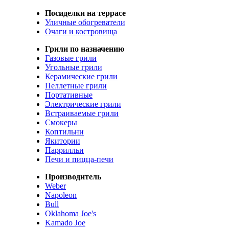
Посиделки на террасе
Уличные обогреватели
Очаги и костровища
Грили по назначению
Газовые грили
Угольные грили
Керамические грили
Пеллетные грили
Портативные
Электрические грили
Встраиваемые грили
Смокеры
Коптильни
Якитории
Паррилльи
Печи и пицца-печи
Производитель
Weber
Napoleon
Bull
Oklahoma Joe's
Kamado Joe