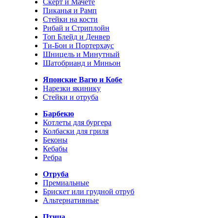
Скерт и Мачете
Пиканья и Рамп
Стейки на кости
Рибай и Стриплойн
Топ Блейд и Денвер
Ти-Бон и Портерхаус
Шницель и Минутный
Шатобрианд и Миньон
Японские Вагю и Кобе
Нарезки якинику
Стейки и отруба
Барбекю
Котлеты для бургера
Колбаски для гриля
Беконы
Кебабы
Ребра
Отруба
Премиальные
Брискет или грудной отруб
Альтернативные
Птица