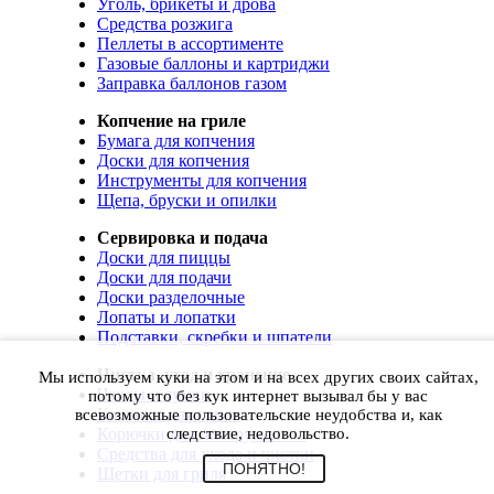
Уголь, брикеты и дрова
Средства розжига
Пеллеты в ассортименте
Газовые баллоны и картриджи
Заправка баллонов газом
Копчение на гриле
Бумага для копчения
Доски для копчения
Инструменты для копчения
Щепа, бруски и опилки
Сервировка и подача
Доски для пиццы
Доски для подачи
Доски разделочные
Лопаты и лопатки
Подставки, скребки и шпатели
Чистка, уход и хранение
Мы используем куки на этом и на всех других своих сайтах,
Чехлы и сумки
потому что без кук интернет вызывал бы у вас
Коврики для гриля
всевозможные пользовательские неудобства и, как
Корючки для инструментов
следствие, недовольство.
Средства для ухода и чистки
ПОНЯТНО!
Щетки для гриля