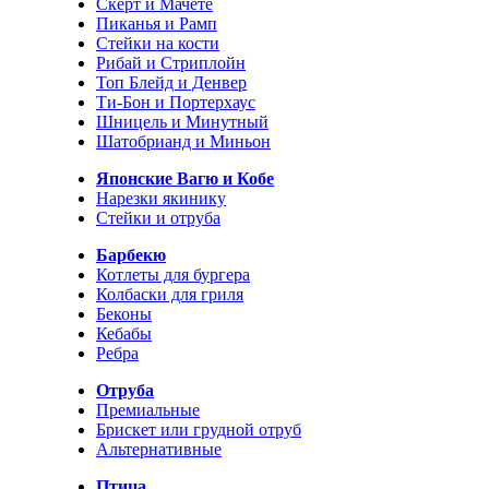
Скерт и Мачете
Пиканья и Рамп
Стейки на кости
Рибай и Стриплойн
Топ Блейд и Денвер
Ти-Бон и Портерхаус
Шницель и Минутный
Шатобрианд и Миньон
Японские Вагю и Кобе
Нарезки якинику
Стейки и отруба
Барбекю
Котлеты для бургера
Колбаски для гриля
Беконы
Кебабы
Ребра
Отруба
Премиальные
Брискет или грудной отруб
Альтернативные
Птица