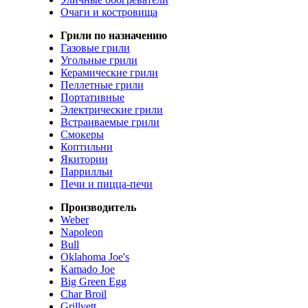
Очаги и костровища
Грили по назначению
Газовые грили
Угольные грили
Керамические грили
Пеллетные грили
Портативные
Электрические грили
Встраиваемые грили
Смокеры
Коптильни
Якитории
Паррилльи
Печи и пицца-печи
Производитель
Weber
Napoleon
Bull
Oklahoma Joe's
Kamado Joe
Big Green Egg
Char Broil
Grillvett