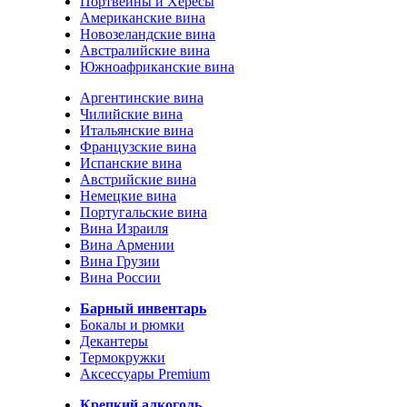
Портвейны и Хересы
Американские вина
Новозеландские вина
Австралийские вина
Южноафриканские вина
Аргентинские вина
Чилийские вина
Итальянские вина
Французские вина
Испанские вина
Австрийские вина
Немецкие вина
Португальские вина
Вина Израиля
Вина Армении
Вина Грузии
Вина России
Барный инвентарь
Бокалы и рюмки
Декантеры
Термокружки
Аксессуары Premium
Крепкий алкоголь