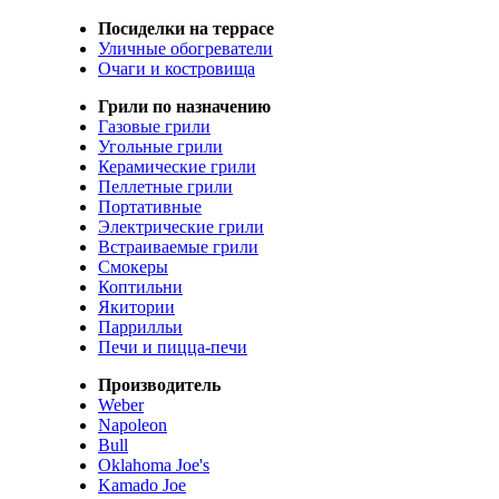
Посиделки на террасе
Уличные обогреватели
Очаги и костровища
Грили по назначению
Газовые грили
Угольные грили
Керамические грили
Пеллетные грили
Портативные
Электрические грили
Встраиваемые грили
Смокеры
Коптильни
Якитории
Паррилльи
Печи и пицца-печи
Производитель
Weber
Napoleon
Bull
Oklahoma Joe's
Kamado Joe