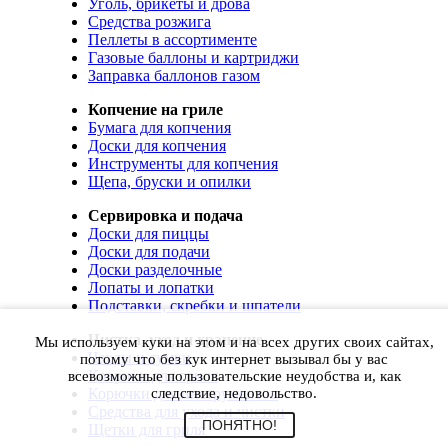
Уголь, брикеты и дрова
Средства розжига
Пеллеты в ассортименте
Газовые баллоны и картриджи
Заправка баллонов газом
Копчение на гриле
Бумага для копчения
Доски для копчения
Инструменты для копчения
Щепа, бруски и опилки
Сервировка и подача
Доски для пиццы
Доски для подачи
Доски разделочные
Лопаты и лопатки
Подставки, скребки и шпатели
Чистка, уход и хранение
Мы используем куки на этом и на всех других своих сайтах,
Чехлы и сумки
потому что без кук интернет вызывал бы у вас
Коврики для гриля
всевозможные пользовательские неудобства и, как
Корючки для инструментов
следствие, недовольство.
Средства для ухода и чистки
ПОНЯТНО!
Щетки для гриля