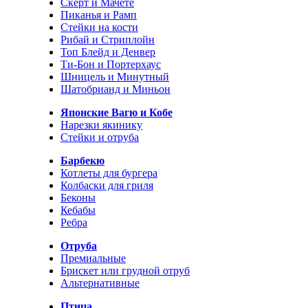
Скерт и Мачете
Пиканья и Рамп
Стейки на кости
Рибай и Стриплойн
Топ Блейд и Денвер
Ти-Бон и Портерхаус
Шницель и Минутный
Шатобрианд и Миньон
Японские Вагю и Кобе
Нарезки якинику
Стейки и отруба
Барбекю
Котлеты для бургера
Колбаски для гриля
Беконы
Кебабы
Ребра
Отруба
Премиальные
Брискет или грудной отруб
Альтернативные
Птица