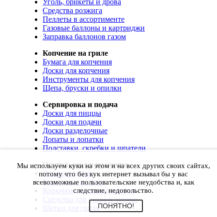
Уголь, брикеты и дрова
Средства розжига
Пеллеты в ассортименте
Газовые баллоны и картриджи
Заправка баллонов газом
Копчение на гриле
Бумага для копчения
Доски для копчения
Инструменты для копчения
Щепа, бруски и опилки
Сервировка и подача
Доски для пиццы
Доски для подачи
Доски разделочные
Лопаты и лопатки
Подставки, скребки и шпатели
Чистка, уход и хранение
Мы используем куки на этом и на всех других своих сайтах,
Чехлы и сумки
потому что без кук интернет вызывал бы у вас
Коврики для гриля
всевозможные пользовательские неудобства и, как
Корючки для инструментов
следствие, недовольство.
Средства для ухода и чистки
ПОНЯТНО!
Щетки для гриля