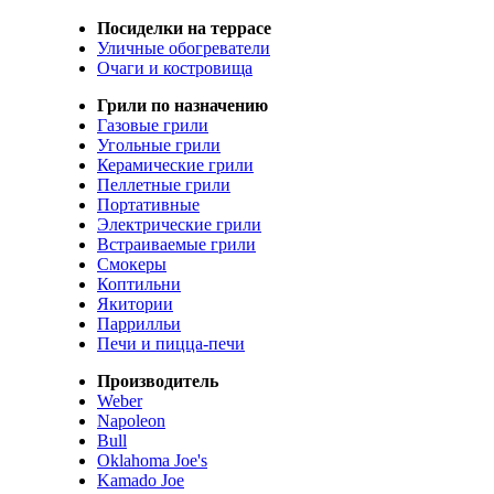
Посиделки на террасе
Уличные обогреватели
Очаги и костровища
Грили по назначению
Газовые грили
Угольные грили
Керамические грили
Пеллетные грили
Портативные
Электрические грили
Встраиваемые грили
Смокеры
Коптильни
Якитории
Паррилльи
Печи и пицца-печи
Производитель
Weber
Napoleon
Bull
Oklahoma Joe's
Kamado Joe