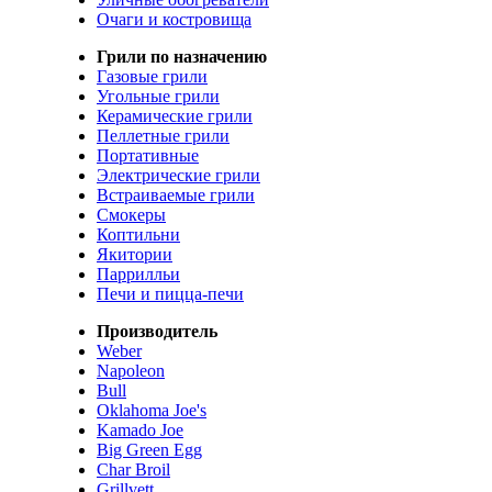
Очаги и костровища
Грили по назначению
Газовые грили
Угольные грили
Керамические грили
Пеллетные грили
Портативные
Электрические грили
Встраиваемые грили
Смокеры
Коптильни
Якитории
Паррилльи
Печи и пицца-печи
Производитель
Weber
Napoleon
Bull
Oklahoma Joe's
Kamado Joe
Big Green Egg
Char Broil
Grillvett