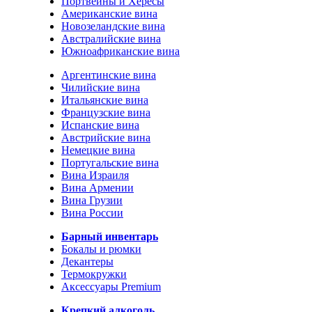
Портвейны и Хересы
Американские вина
Новозеландские вина
Австралийские вина
Южноафриканские вина
Аргентинские вина
Чилийские вина
Итальянские вина
Французские вина
Испанские вина
Австрийские вина
Немецкие вина
Португальские вина
Вина Израиля
Вина Армении
Вина Грузии
Вина России
Барный инвентарь
Бокалы и рюмки
Декантеры
Термокружки
Аксессуары Premium
Крепкий алкоголь