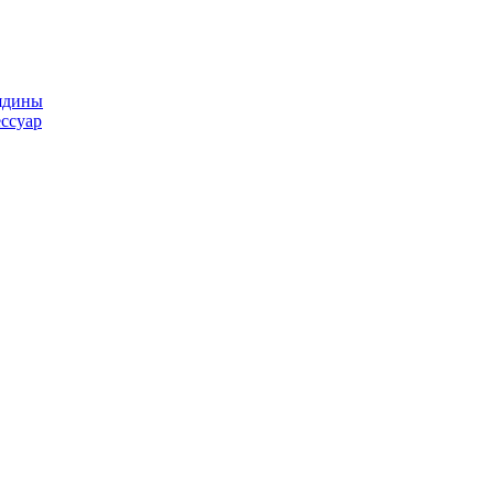
ядины
ссуар