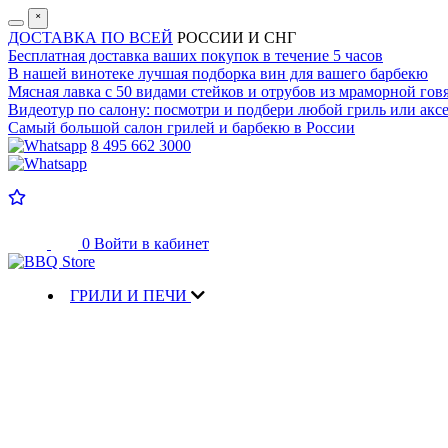
˟
ДОСТАВКА ПО ВСЕЙ
РОССИИ И СНГ
Бесплатная доставка
ваших покупок в течение 5 часов
В нашей винотеке лучшая
подборка вин для вашего барбекю
Мясная лавка с
50 видами стейков и отрубов
из мраморной гов
Видеотур по салону:
посмотри и подбери любой гриль или аксе
Самый большой салон
грилей и барбекю в России
8 495 662 3000
0
Войти в кабинет
ГРИЛИ И ПЕЧИ