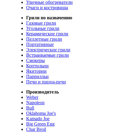
Уличные обогреватели
Очаги и костровища
Грили по назначению
Газовые грили
Угольные грили
Керамические грили
Пеллетные грили
Портативные
Электрические грили
Встраиваемые грили
Смокеры
Коптильни
Якитории
Паррилльи
Печи и пицца-печи
Производитель
Weber
Napoleon
Bull
Oklahoma Joe's
Kamado Joe
Big Green Egg
Char Broil