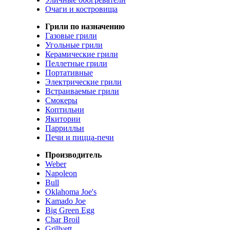
Очаги и костровища
Грили по назначению
Газовые грили
Угольные грили
Керамические грили
Пеллетные грили
Портативные
Электрические грили
Встраиваемые грили
Смокеры
Коптильни
Якитории
Паррилльи
Печи и пицца-печи
Производитель
Weber
Napoleon
Bull
Oklahoma Joe's
Kamado Joe
Big Green Egg
Char Broil
Grillvett