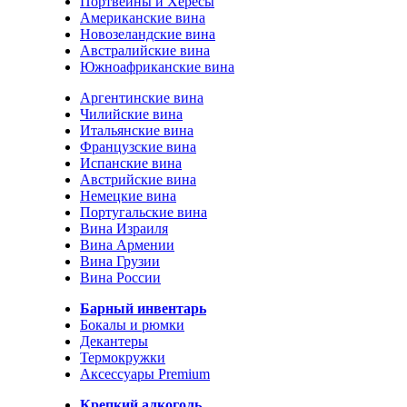
Портвейны и Хересы
Американские вина
Новозеландские вина
Австралийские вина
Южноафриканские вина
Аргентинские вина
Чилийские вина
Итальянские вина
Французские вина
Испанские вина
Австрийские вина
Немецкие вина
Португальские вина
Вина Израиля
Вина Армении
Вина Грузии
Вина России
Барный инвентарь
Бокалы и рюмки
Декантеры
Термокружки
Аксессуары Premium
Крепкий алкоголь