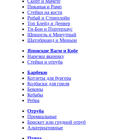
Скерт и Мачете
Пиканья и Рамп
Стейки на кости
Рибай и Стриплойн
Топ Блейд и Денвер
Ти-Бон и Портерхаус
Шницель и Минутный
Шатобрианд и Миньон
Японские Вагю и Кобе
Нарезки якинику
Стейки и отруба
Барбекю
Котлеты для бургера
Колбаски для гриля
Беконы
Кебабы
Ребра
Отруба
Премиальные
Брискет или грудной отруб
Альтернативные
Птица