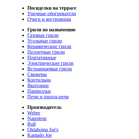
Посиделки на террасе
Уличные обогреватели
Очаги и костровища
Грили по назначению
Газовые грили
Угольные грили
Керамические грили
Пеллетные грили
Портативные
Электрические грили
Встраиваемые грили
Смокеры
Коптильни
Якитории
Паррилльи
Печи и пицца-печи
Производитель
Weber
Napoleon
Bull
Oklahoma Joe's
Kamado Joe