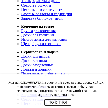
Уголь, брикеты и дрова
Средства розжига
Пеллеты в ассортименте
Газовые баллоны и картриджи
Заправка баллонов газом
Копчение на гриле
Бумага для копчения
Доски для копчения
Инструменты для копчения
Щепа, бруски и опилки
Сервировка и подача
Доски для пиццы
Доски для подачи
Доски разделочные
Лопаты и лопатки
Подставки, скребки и шпатели
Чистка, уход и хранение
Мы используем куки на этом и на всех других своих сайтах,
Чехлы и сумки
потому что без кук интернет вызывал бы у вас
Коврики для гриля
всевозможные пользовательские неудобства и, как
Корючки для инструментов
следствие, недовольство.
Средства для ухода и чистки
ПОНЯТНО!
Щетки для гриля