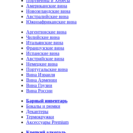
Портвейны и Хересы
Американские вина
Новозеландские вина
Австралийские вина
Южноафриканские вина
Аргентинские вина
Чилийские вина
Итальянские вина
Французские вина
Испанские вина
Австрийские вина
Немецкие вина
Португальские вина
Вина Израиля
Вина Армении
Вина Грузии
Вина России
Барный инвентарь
Бокалы и рюмки
Декантеры
Термокружки
Аксессуары Premium
Крепкий алкоголь