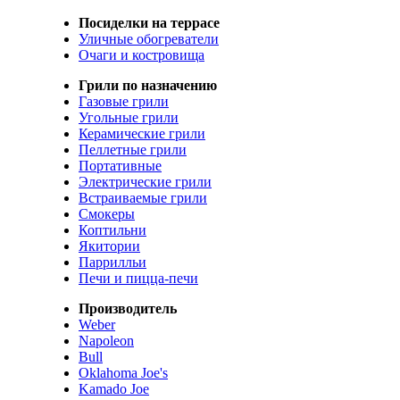
Посиделки на террасе
Уличные обогреватели
Очаги и костровища
Грили по назначению
Газовые грили
Угольные грили
Керамические грили
Пеллетные грили
Портативные
Электрические грили
Встраиваемые грили
Смокеры
Коптильни
Якитории
Паррилльи
Печи и пицца-печи
Производитель
Weber
Napoleon
Bull
Oklahoma Joe's
Kamado Joe