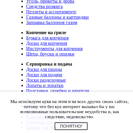
Уголь, брикеты и дрова
Средства розжига
Пеллеты в ассортименте
Газовые баллоны и картриджи
Заправка баллонов газом
Копчение на гриле
Бумага для копчения
Доски для копчения
Инструменты для копчения
Щепа, бруски и опилки
Сервировка и подача
Доски для пиццы
Доски для подачи
Доски разделочные
Лопаты и лопатки
Подставки, скребки и шпатели
Чистка, уход и хранение
Мы используем куки на этом и на всех других своих сайтах,
Чехлы и сумки
потому что без кук интернет вызывал бы у вас
Коврики для гриля
всевозможные пользовательские неудобства и, как
Корючки для инструментов
следствие, недовольство.
Средства для ухода и чистки
ПОНЯТНО!
Щетки для гриля