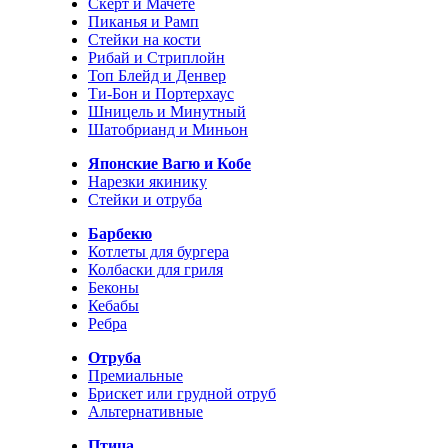
Скерт и Мачете
Пиканья и Рамп
Стейки на кости
Рибай и Стриплойн
Топ Блейд и Денвер
Ти-Бон и Портерхаус
Шницель и Минутный
Шатобрианд и Миньон
Японские Вагю и Кобе
Нарезки якинику
Стейки и отруба
Барбекю
Котлеты для бургера
Колбаски для гриля
Беконы
Кебабы
Ребра
Отруба
Премиальные
Брискет или грудной отруб
Альтернативные
Птица