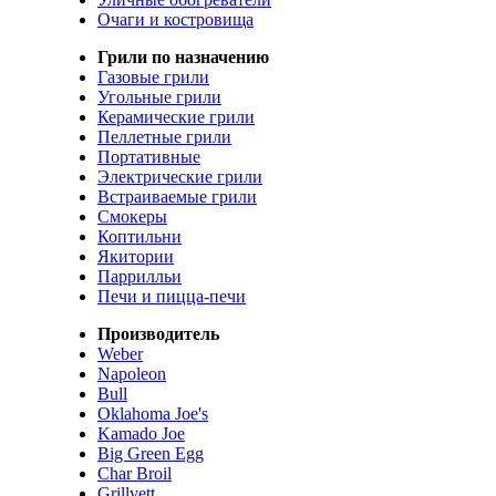
Очаги и костровища
Грили по назначению
Газовые грили
Угольные грили
Керамические грили
Пеллетные грили
Портативные
Электрические грили
Встраиваемые грили
Смокеры
Коптильни
Якитории
Паррилльи
Печи и пицца-печи
Производитель
Weber
Napoleon
Bull
Oklahoma Joe's
Kamado Joe
Big Green Egg
Char Broil
Grillvett