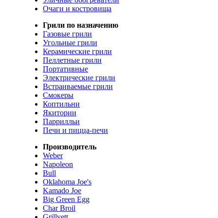
Очаги и костровища
Грили по назначению
Газовые грили
Угольные грили
Керамические грили
Пеллетные грили
Портативные
Электрические грили
Встраиваемые грили
Смокеры
Коптильни
Якитории
Паррилльи
Печи и пицца-печи
Производитель
Weber
Napoleon
Bull
Oklahoma Joe's
Kamado Joe
Big Green Egg
Char Broil
Grillvett