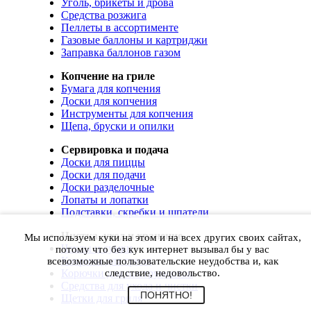
Уголь, брикеты и дрова
Средства розжига
Пеллеты в ассортименте
Газовые баллоны и картриджи
Заправка баллонов газом
Копчение на гриле
Бумага для копчения
Доски для копчения
Инструменты для копчения
Щепа, бруски и опилки
Сервировка и подача
Доски для пиццы
Доски для подачи
Доски разделочные
Лопаты и лопатки
Подставки, скребки и шпатели
Чистка, уход и хранение
Мы используем куки на этом и на всех других своих сайтах,
Чехлы и сумки
потому что без кук интернет вызывал бы у вас
Коврики для гриля
всевозможные пользовательские неудобства и, как
Корючки для инструментов
следствие, недовольство.
Средства для ухода и чистки
ПОНЯТНО!
Щетки для гриля