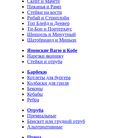
Скерт и Мачете
Пиканья и Рамп
Стейки на кости
Рибай и Стриплойн
Топ Блейд и Денвер
Ти-Бон и Портерхаус
Шницель и Минутный
Шатобрианд и Миньон
Японские Вагю и Кобе
Нарезки якинику
Стейки и отруба
Барбекю
Котлеты для бургера
Колбаски для гриля
Беконы
Кебабы
Ребра
Отруба
Премиальные
Брискет или грудной отруб
Альтернативные
Птица