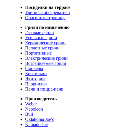
Посиделки на террасе
Уличные обогреватели
Очаги и костровища
Грили по назначению
Газовые грили
Угольные грили
Керамические грили
Пеллетные грили
Портативные
Электрические грили
Встраиваемые грили
Смокеры
Коптильни
Якитории
Паррилльи
Печи и пицца-печи
Производитель
Weber
Napoleon
Bull
Oklahoma Joe's
Kamado Joe