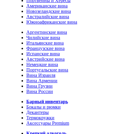
Портвейны и Хересы
Американские вина
Новозеландские вина
Австралийские вина
Южноафриканские вина
Аргентинские вина
Чилийские вина
Итальянские вина
Французские вина
Испанские вина
Австрийские вина
Немецкие вина
Португальские вина
Вина Израиля
Вина Армении
Вина Грузии
Вина России
Барный инвентарь
Бокалы и рюмки
Декантеры
Термокружки
Аксессуары Premium
Крепкий алкоголь