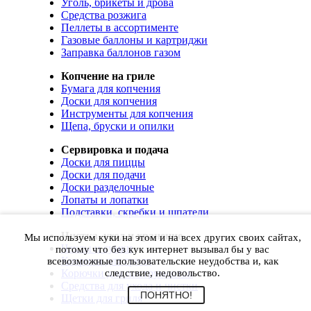
Уголь, брикеты и дрова
Средства розжига
Пеллеты в ассортименте
Газовые баллоны и картриджи
Заправка баллонов газом
Копчение на гриле
Бумага для копчения
Доски для копчения
Инструменты для копчения
Щепа, бруски и опилки
Сервировка и подача
Доски для пиццы
Доски для подачи
Доски разделочные
Лопаты и лопатки
Подставки, скребки и шпатели
Чистка, уход и хранение
Мы используем куки на этом и на всех других своих сайтах,
Чехлы и сумки
потому что без кук интернет вызывал бы у вас
Коврики для гриля
всевозможные пользовательские неудобства и, как
Корючки для инструментов
следствие, недовольство.
Средства для ухода и чистки
ПОНЯТНО!
Щетки для гриля