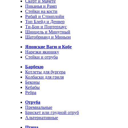
Скерт и Мачете
Пиканья и Рамп
Стейки на кости
Рибай и Стриплойн
Топ Блейд и Денвер
Ти-Бон и Портерхаус
Шницель и Минутный
Шатобрианд и Миньон
Японские Вагю и Кобе
Нарезки якинику
Стейки и отруба
Барбекю
Котлеты для бургера
Колбаски для гриля
Беконы
Кебабы
Ребра
Отруба
Премиальные
Брискет или грудной отруб
Альтернативные
Птица