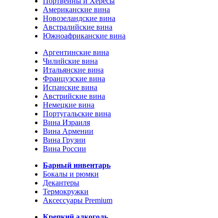
Портвейны и Хересы
Американские вина
Новозеландские вина
Австралийские вина
Южноафриканские вина
Аргентинские вина
Чилийские вина
Итальянские вина
Французские вина
Испанские вина
Австрийские вина
Немецкие вина
Португальские вина
Вина Израиля
Вина Армении
Вина Грузии
Вина России
Барный инвентарь
Бокалы и рюмки
Декантеры
Термокружки
Аксессуары Premium
Крепкий алкоголь