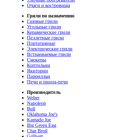
Очаги и костровища
Грили по назначению
Газовые грили
Угольные грили
Керамические грили
Пеллетные грили
Портативные
Электрические грили
Встраиваемые грили
Смокеры
Коптильни
Якитории
Паррилльи
Печи и пицца-печи
Производитель
Weber
Napoleon
Bull
Oklahoma Joe's
Kamado Joe
Big Green Egg
Char Broil
Grillvett