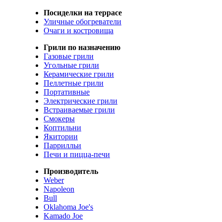
Посиделки на террасе
Уличные обогреватели
Очаги и костровища
Грили по назначению
Газовые грили
Угольные грили
Керамические грили
Пеллетные грили
Портативные
Электрические грили
Встраиваемые грили
Смокеры
Коптильни
Якитории
Паррилльи
Печи и пицца-печи
Производитель
Weber
Napoleon
Bull
Oklahoma Joe's
Kamado Joe