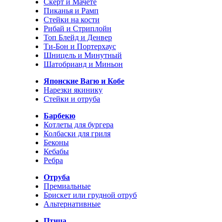
Скерт и Мачете
Пиканья и Рамп
Стейки на кости
Рибай и Стриплойн
Топ Блейд и Денвер
Ти-Бон и Портерхаус
Шницель и Минутный
Шатобрианд и Миньон
Японские Вагю и Кобе
Нарезки якинику
Стейки и отруба
Барбекю
Котлеты для бургера
Колбаски для гриля
Беконы
Кебабы
Ребра
Отруба
Премиальные
Брискет или грудной отруб
Альтернативные
Птица