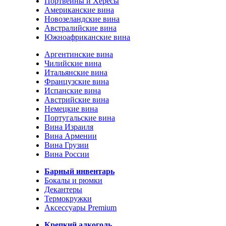
Портвейны и Хересы
Американские вина
Новозеландские вина
Австралийские вина
Южноафриканские вина
Аргентинские вина
Чилийские вина
Итальянские вина
Французские вина
Испанские вина
Австрийские вина
Немецкие вина
Португальские вина
Вина Израиля
Вина Армении
Вина Грузии
Вина России
Барный инвентарь
Бокалы и рюмки
Декантеры
Термокружки
Аксессуары Premium
Крепкий алкоголь