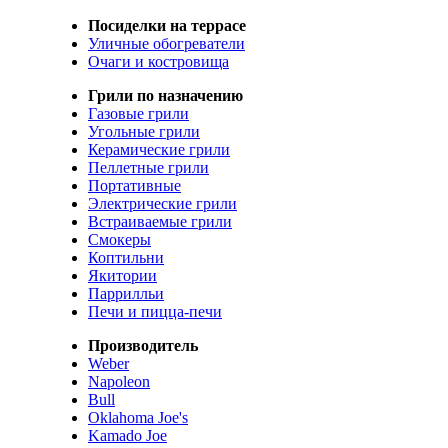
Посиделки на террасе
Уличные обогреватели
Очаги и костровища
Грили по назначению
Газовые грили
Угольные грили
Керамические грили
Пеллетные грили
Портативные
Электрические грили
Встраиваемые грили
Смокеры
Коптильни
Якитории
Паррилльи
Печи и пицца-печи
Производитель
Weber
Napoleon
Bull
Oklahoma Joe's
Kamado Joe