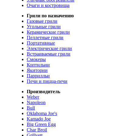
Очаги и костровища
Грили по назначению
Газовые грили
Угольные грили
Керамические грили
Пеллетные грили
Портативные
Электрические грили
Встраиваемые грили
Смокеры
Коптильни
Якитории
Паррилльи
Печи и пицца-печи
Производитель
Weber
Napoleon
Bull
Oklahoma Joe's
Kamado Joe
Big Green Egg
Char Broil
Grillvett