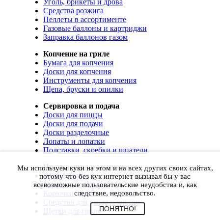
Уголь, брикеты и дрова
Средства розжига
Пеллеты в ассортименте
Газовые баллоны и картриджи
Заправка баллонов газом
Копчение на гриле
Бумага для копчения
Доски для копчения
Инструменты для копчения
Щепа, бруски и опилки
Сервировка и подача
Доски для пиццы
Доски для подачи
Доски разделочные
Лопаты и лопатки
Подставки, скребки и шпатели
Чистка, уход и хранение
Мы используем куки на этом и на всех других своих сайтах,
Чехлы и сумки
потому что без кук интернет вызывал бы у вас
Коврики для гриля
всевозможные пользовательские неудобства и, как
Корючки для инструментов
следствие, недовольство.
Средства для ухода и чистки
ПОНЯТНО!
Щетки для гриля