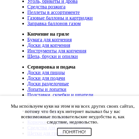
Уголь, брикеты и дрова
Средства розжига
Пеллеты в ассортименте
Газовые баллоны и картриджи
Заправка баллонов газом
Копчение на гриле
Бумага для копчения
Доски для копчения
Инструменты для копчения
Щепа, бруски и опилки
Сервировка и подача
Доски для пиццы
Доски для подачи
Доски разделочные
Лопаты и лопатки
Подставки, скребки и шпатели
Чистка, уход и хранение
Мы используем куки на этом и на всех других своих сайтах,
Чехлы и сумки
потому что без кук интернет вызывал бы у вас
Коврики для гриля
всевозможные пользовательские неудобства и, как
Корючки для инструментов
следствие, недовольство.
Средства для ухода и чистки
ПОНЯТНО!
Щетки для гриля