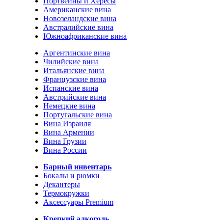
Портвейны и Хересы
Американские вина
Новозеландские вина
Австралийские вина
Южноафриканские вина
Аргентинские вина
Чилийские вина
Итальянские вина
Французские вина
Испанские вина
Австрийские вина
Немецкие вина
Португальские вина
Вина Израиля
Вина Армении
Вина Грузии
Вина России
Барный инвентарь
Бокалы и рюмки
Декантеры
Термокружки
Аксессуары Premium
Крепкий алкоголь