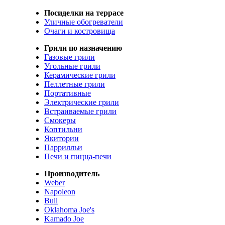
Посиделки на террасе
Уличные обогреватели
Очаги и костровища
Грили по назначению
Газовые грили
Угольные грили
Керамические грили
Пеллетные грили
Портативные
Электрические грили
Встраиваемые грили
Смокеры
Коптильни
Якитории
Паррилльи
Печи и пицца-печи
Производитель
Weber
Napoleon
Bull
Oklahoma Joe's
Kamado Joe