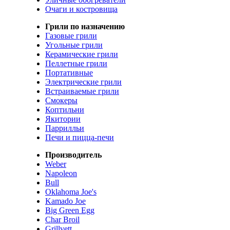
Очаги и костровища
Грили по назначению
Газовые грили
Угольные грили
Керамические грили
Пеллетные грили
Портативные
Электрические грили
Встраиваемые грили
Смокеры
Коптильни
Якитории
Паррилльи
Печи и пицца-печи
Производитель
Weber
Napoleon
Bull
Oklahoma Joe's
Kamado Joe
Big Green Egg
Char Broil
Grillvett