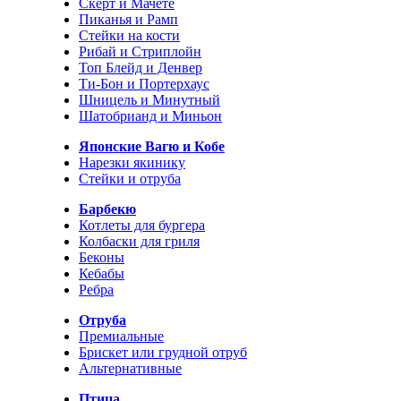
Скерт и Мачете
Пиканья и Рамп
Стейки на кости
Рибай и Стриплойн
Топ Блейд и Денвер
Ти-Бон и Портерхаус
Шницель и Минутный
Шатобрианд и Миньон
Японские Вагю и Кобе
Нарезки якинику
Стейки и отруба
Барбекю
Котлеты для бургера
Колбаски для гриля
Беконы
Кебабы
Ребра
Отруба
Премиальные
Брискет или грудной отруб
Альтернативные
Птица