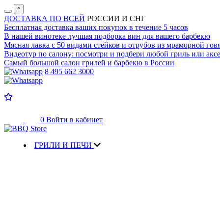
˟
ДОСТАВКА ПО ВСЕЙ
РОССИИ И СНГ
Бесплатная доставка
ваших покупок в течение 5 часов
В нашей винотеке лучшая
подборка вин для вашего барбекю
Мясная лавка с
50 видами стейков и отрубов
из мраморной гов
Видеотур по салону:
посмотри и подбери любой гриль или аксе
Самый большой салон
грилей и барбекю в России
8 495 662 3000
0
Войти в кабинет
ГРИЛИ И ПЕЧИ