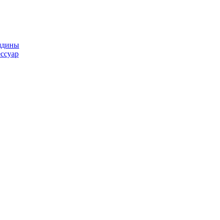
ядины
ссуар