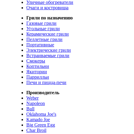
Уличные обогреватели
Очаги и костровища
Грили по назначению
Газовые грили
Угольные грили
Керамические грили
Пеллетные грили
Портативные
Электрические грили
Встраиваемые грили
Смокеры
Коптильни
Якитории
Паррилльи
Печи и пицца-печи
Производитель
Weber
Napoleon
Bull
Oklahoma Joe's
Kamado Joe
Big Green Egg
Char Broil