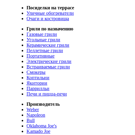
Посиделки на террасе
Уличные обогреватели
Очаги и костровища
Грили по назначению
Газовые грили
Угольные грили
Керамические грили
Пеллетные грили
Портативные
Электрические грили
Встраиваемые грили
Смокеры
Коптильни
Якитории
Паррилльи
Печи и пицца-печи
Производитель
Weber
Napoleon
Bull
Oklahoma Joe's
Kamado Joe