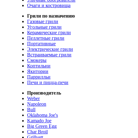
Очаги и костровища
Грили по назначению
Газовые грили
Угольные грили
Керамические грили
Пеллетные грили
Портативные
Электрические грили
Встраиваемые грили
Смокеры
Коптильни
Якитории
Паррилльи
Печи и пицца-печи
Производитель
Weber
Napoleon
Bull
Oklahoma Joe's
Kamado Joe
Big Green Egg
Char Broil
Grillvett