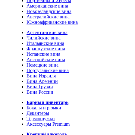
Портвейны и Хересы
Американские вина
Новозеландские вина
Австралийские вина
Южноафриканские вина
Аргентинские вина
Чилийские вина
Итальянские вина
Французские вина
Испанские вина
Австрийские вина
Немецкие вина
Португальские вина
Вина Израиля
Вина Армении
Вина Грузии
Вина России
Барный инвентарь
Бокалы и рюмки
Декантеры
Термокружки
Аксессуары Premium
Крепкий алкоголь