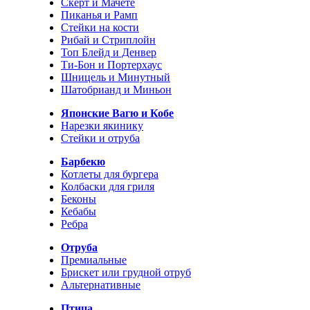
Скерт и Мачете
Пиканья и Рамп
Стейки на кости
Рибай и Стриплойн
Топ Блейд и Денвер
Ти-Бон и Портерхаус
Шницель и Минутный
Шатобрианд и Миньон
Японские Вагю и Кобе
Нарезки якинику
Стейки и отруба
Барбекю
Котлеты для бургера
Колбаски для гриля
Беконы
Кебабы
Ребра
Отруба
Премиальные
Брискет или грудной отруб
Альтернативные
Птица