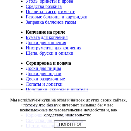
Уголь, брикеты и дрова
Средства розжига
Пеллеты в ассортименте
Газовые баллоны и картриджи
Заправка баллонов газом
Копчение на гриле
Бумага для копчения
Доски для копчения
Инструменты для копчения
Щепа, бруски и опилки
Сервировка и подача
Доски для пиццы
Доски для подачи
Доски разделочные
Лопаты и лопатки
Подставки, скребки и шпатели
Чистка, уход и хранение
Мы используем куки на этом и на всех других своих сайтах,
Чехлы и сумки
потому что без кук интернет вызывал бы у вас
Коврики для гриля
всевозможные пользовательские неудобства и, как
Корючки для инструментов
следствие, недовольство.
Средства для ухода и чистки
ПОНЯТНО!
Щетки для гриля