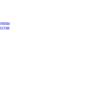
ядины
ссуар