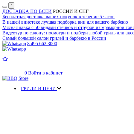
˟
ДОСТАВКА ПО ВСЕЙ
РОССИИ И СНГ
Бесплатная доставка
ваших покупок в течение 5 часов
В нашей винотеке лучшая
подборка вин для вашего барбекю
Мясная лавка с
50 видами стейков и отрубов
из мраморной гов
Видеотур по салону:
посмотри и подбери любой гриль или аксе
Самый большой салон
грилей и барбекю в России
8 495 662 3000
0
Войти в кабинет
ГРИЛИ И ПЕЧИ