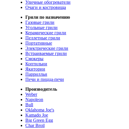
Уличные обогреватели
Очаги и костровища
Грили по назначению
Газовые грили
Угольные грили
Керамические грили
Пеллетные грили
Портативные
Электрические грили
Встраиваемые грили
Смокеры
Коптильни
Якитории
Паррилльи
Печи и пицца-печи
Производитель
Weber
Napoleon
Bull
Oklahoma Joe's
Kamado Joe
Big Green Egg
Char Broil