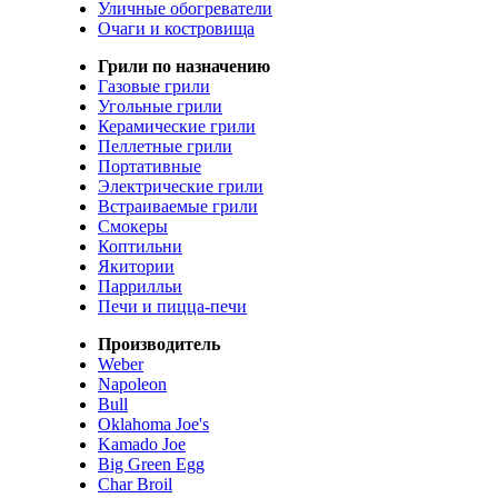
Уличные обогреватели
Очаги и костровища
Грили по назначению
Газовые грили
Угольные грили
Керамические грили
Пеллетные грили
Портативные
Электрические грили
Встраиваемые грили
Смокеры
Коптильни
Якитории
Паррилльи
Печи и пицца-печи
Производитель
Weber
Napoleon
Bull
Oklahoma Joe's
Kamado Joe
Big Green Egg
Char Broil