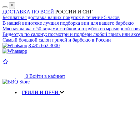
˟
ДОСТАВКА ПО ВСЕЙ
РОССИИ И СНГ
Бесплатная доставка
ваших покупок в течение 5 часов
В нашей винотеке лучшая
подборка вин для вашего барбекю
Мясная лавка с
50 видами стейков и отрубов
из мраморной гов
Видеотур по салону:
посмотри и подбери любой гриль или аксе
Самый большой салон
грилей и барбекю в России
8 495 662 3000
0
Войти в кабинет
ГРИЛИ И ПЕЧИ