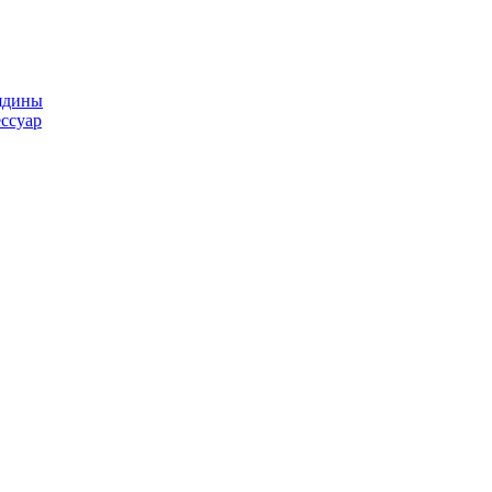
ядины
ссуар