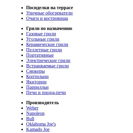
Посиделки на террасе
Уличные обогреватели
Очаги и костровища
Грили по назначению
Газовые грили
Угольные грили
Керамические грили
Пеллетные грили
Портативные
Электрические грили
Встраиваемые грили
Смокеры
Коптильни
Якитории
Паррилльи
Печи и пицца-печи
Производитель
Weber
Napoleon
Bull
Oklahoma Joe's
Kamado Joe