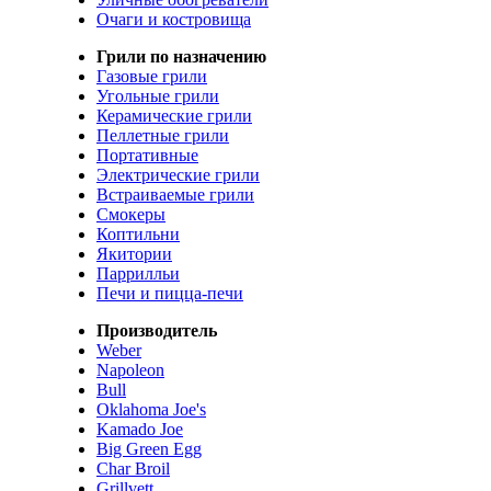
Очаги и костровища
Грили по назначению
Газовые грили
Угольные грили
Керамические грили
Пеллетные грили
Портативные
Электрические грили
Встраиваемые грили
Смокеры
Коптильни
Якитории
Паррилльи
Печи и пицца-печи
Производитель
Weber
Napoleon
Bull
Oklahoma Joe's
Kamado Joe
Big Green Egg
Char Broil
Grillvett