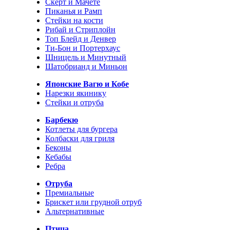
Скерт и Мачете
Пиканья и Рамп
Стейки на кости
Рибай и Стриплойн
Топ Блейд и Денвер
Ти-Бон и Портерхаус
Шницель и Минутный
Шатобрианд и Миньон
Японские Вагю и Кобе
Нарезки якинику
Стейки и отруба
Барбекю
Котлеты для бургера
Колбаски для гриля
Беконы
Кебабы
Ребра
Отруба
Премиальные
Брискет или грудной отруб
Альтернативные
Птица