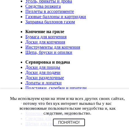
Уголь, брикеты и дрова
Средства розжига
Пеллеты в ассортименте
Газовые баллоны и картриджи
Заправка баллонов газом
Копчение на гриле
Бумага для копчения
Доски для копчения
Инструменты для копчения
Щепа, бруски и опилки
Сервировка и подача
Доски для пиццы
Доски для подачи
Доски разделочные
Лопаты и лопатки
Подставки, скребки и шпатели
Чистка, уход и хранение
Мы используем куки на этом и на всех других своих сайтах,
Чехлы и сумки
потому что без кук интернет вызывал бы у вас
Коврики для гриля
всевозможные пользовательские неудобства и, как
Корючки для инструментов
следствие, недовольство.
Средства для ухода и чистки
ПОНЯТНО!
Щетки для гриля