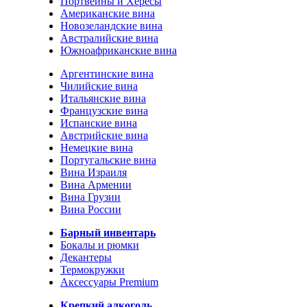
Портвейны и Хересы
Американские вина
Новозеландские вина
Австралийские вина
Южноафриканские вина
Аргентинские вина
Чилийские вина
Итальянские вина
Французские вина
Испанские вина
Австрийские вина
Немецкие вина
Португальские вина
Вина Израиля
Вина Армении
Вина Грузии
Вина России
Барный инвентарь
Бокалы и рюмки
Декантеры
Термокружки
Аксессуары Premium
Крепкий алкоголь