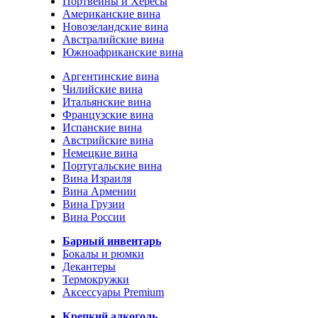
Портвейны и Хересы
Американские вина
Новозеландские вина
Австралийские вина
Южноафриканские вина
Аргентинские вина
Чилийские вина
Итальянские вина
Французские вина
Испанские вина
Австрийские вина
Немецкие вина
Португальские вина
Вина Израиля
Вина Армении
Вина Грузии
Вина России
Барный инвентарь
Бокалы и рюмки
Декантеры
Термокружки
Аксессуары Premium
Крепкий алкоголь