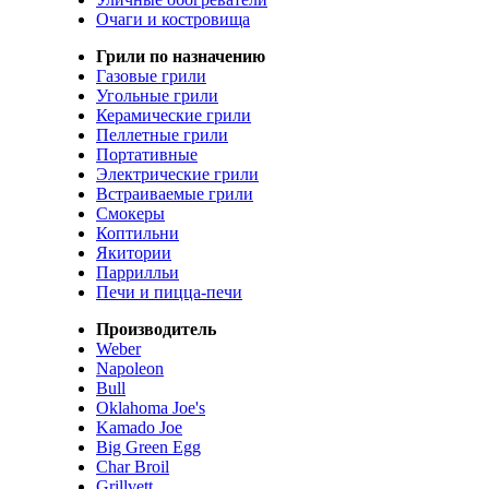
Очаги и костровища
Грили по назначению
Газовые грили
Угольные грили
Керамические грили
Пеллетные грили
Портативные
Электрические грили
Встраиваемые грили
Смокеры
Коптильни
Якитории
Паррилльи
Печи и пицца-печи
Производитель
Weber
Napoleon
Bull
Oklahoma Joe's
Kamado Joe
Big Green Egg
Char Broil
Grillvett