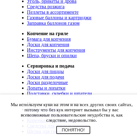
Уголь, брикеты и дрова
Средства розжига
Пеллеты в ассортименте
Газовые баллоны и картриджи
Заправка баллонов газом
Копчение на гриле
Бумага для копчения
Доски для копчения
Инструменты для копчения
Щепа, бруски и опилки
Сервировка и подача
Доски для пиццы
Доски для подачи
Доски разделочные
Лопаты и лопатки
Подставки, скребки и шпатели
Чистка, уход и хранение
Мы используем куки на этом и на всех других своих сайтах,
Чехлы и сумки
потому что без кук интернет вызывал бы у вас
Коврики для гриля
всевозможные пользовательские неудобства и, как
Корючки для инструментов
следствие, недовольство.
Средства для ухода и чистки
ПОНЯТНО!
Щетки для гриля