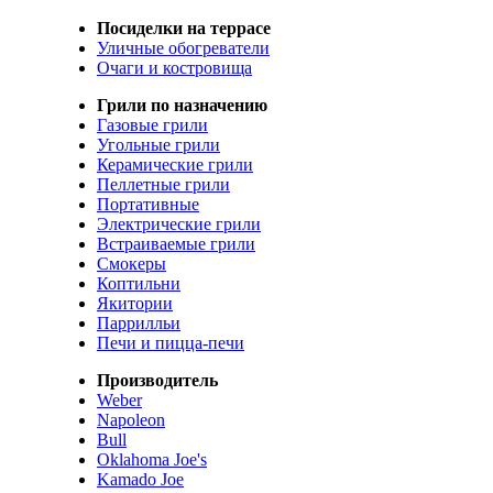
Посиделки на террасе
Уличные обогреватели
Очаги и костровища
Грили по назначению
Газовые грили
Угольные грили
Керамические грили
Пеллетные грили
Портативные
Электрические грили
Встраиваемые грили
Смокеры
Коптильни
Якитории
Паррилльи
Печи и пицца-печи
Производитель
Weber
Napoleon
Bull
Oklahoma Joe's
Kamado Joe