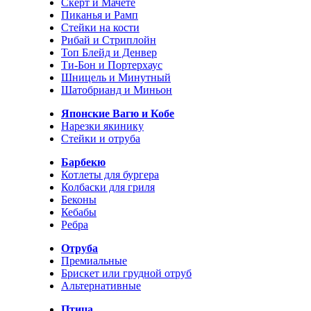
Скерт и Мачете
Пиканья и Рамп
Стейки на кости
Рибай и Стриплойн
Топ Блейд и Денвер
Ти-Бон и Портерхаус
Шницель и Минутный
Шатобрианд и Миньон
Японские Вагю и Кобе
Нарезки якинику
Стейки и отруба
Барбекю
Котлеты для бургера
Колбаски для гриля
Беконы
Кебабы
Ребра
Отруба
Премиальные
Брискет или грудной отруб
Альтернативные
Птица