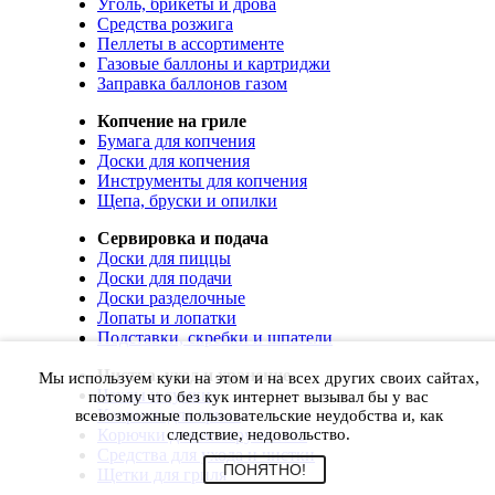
Уголь, брикеты и дрова
Средства розжига
Пеллеты в ассортименте
Газовые баллоны и картриджи
Заправка баллонов газом
Копчение на гриле
Бумага для копчения
Доски для копчения
Инструменты для копчения
Щепа, бруски и опилки
Сервировка и подача
Доски для пиццы
Доски для подачи
Доски разделочные
Лопаты и лопатки
Подставки, скребки и шпатели
Чистка, уход и хранение
Мы используем куки на этом и на всех других своих сайтах,
Чехлы и сумки
потому что без кук интернет вызывал бы у вас
Коврики для гриля
всевозможные пользовательские неудобства и, как
Корючки для инструментов
следствие, недовольство.
Средства для ухода и чистки
ПОНЯТНО!
Щетки для гриля