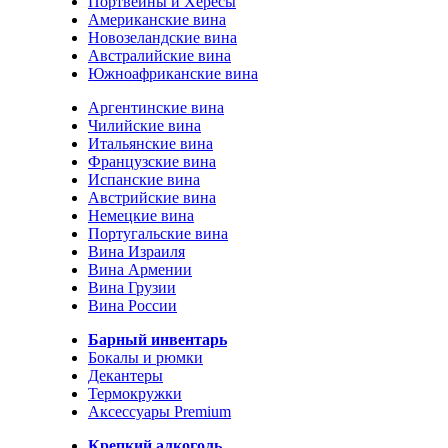
Портвейны и Хересы
Американские вина
Новозеландские вина
Австралийские вина
Южноафриканские вина
Аргентинские вина
Чилийские вина
Итальянские вина
Французские вина
Испанские вина
Австрийские вина
Немецкие вина
Португальские вина
Вина Израиля
Вина Армении
Вина Грузии
Вина России
Барный инвентарь
Бокалы и рюмки
Декантеры
Термокружки
Аксессуары Premium
Крепкий алкоголь