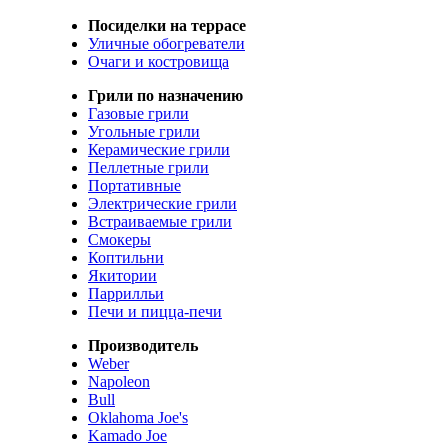
Посиделки на террасе
Уличные обогреватели
Очаги и костровища
Грили по назначению
Газовые грили
Угольные грили
Керамические грили
Пеллетные грили
Портативные
Электрические грили
Встраиваемые грили
Смокеры
Коптильни
Якитории
Паррилльи
Печи и пицца-печи
Производитель
Weber
Napoleon
Bull
Oklahoma Joe's
Kamado Joe