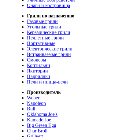
Очаги и костровища
Грили по назначению
Газовые грили
Угольные грили
Керамические грили
Пеллетные грили
Портативные
Электрические грили
Встраиваемые грили
Смокеры
Коптильни
Якитории
Паррилльи
Печи и пицца-печи
Производитель
Weber
Napoleon
Bull
Oklahoma Joe's
Kamado Joe
Big Green Egg
Char Broil
Grillvett