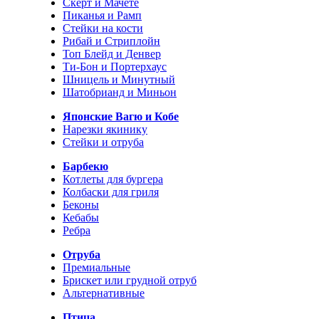
Скерт и Мачете
Пиканья и Рамп
Стейки на кости
Рибай и Стриплойн
Топ Блейд и Денвер
Ти-Бон и Портерхаус
Шницель и Минутный
Шатобрианд и Миньон
Японские Вагю и Кобе
Нарезки якинику
Стейки и отруба
Барбекю
Котлеты для бургера
Колбаски для гриля
Беконы
Кебабы
Ребра
Отруба
Премиальные
Брискет или грудной отруб
Альтернативные
Птица