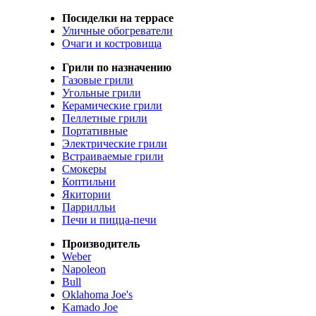
Посиделки на террасе
Уличные обогреватели
Очаги и костровища
Грили по назначению
Газовые грили
Угольные грили
Керамические грили
Пеллетные грили
Портативные
Электрические грили
Встраиваемые грили
Смокеры
Коптильни
Якитории
Паррилльи
Печи и пицца-печи
Производитель
Weber
Napoleon
Bull
Oklahoma Joe's
Kamado Joe