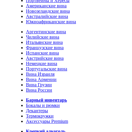
Портвейны и Хересы
Американские вина
Новозеландские вина
Австралийские вина
Южноафриканские вина
Аргентинские вина
Чилийские вина
Итальянские вина
Французские вина
Испанские вина
Австрийские вина
Немецкие вина
Португальские вина
Вина Израиля
Вина Армении
Вина Грузии
Вина России
Барный инвентарь
Бокалы и рюмки
Декантеры
Термокружки
Аксессуары Premium
Крепкий алкоголь