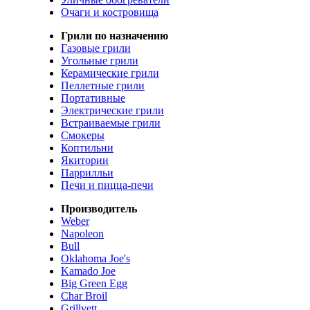
Очаги и костровища
Грили по назначению
Газовые грили
Угольные грили
Керамические грили
Пеллетные грили
Портативные
Электрические грили
Встраиваемые грили
Смокеры
Коптильни
Якитории
Паррилльи
Печи и пицца-печи
Производитель
Weber
Napoleon
Bull
Oklahoma Joe's
Kamado Joe
Big Green Egg
Char Broil
Grillvett