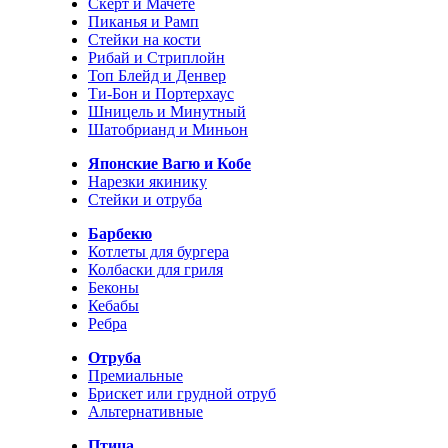
Скерт и Мачете
Пиканья и Рамп
Стейки на кости
Рибай и Стриплойн
Топ Блейд и Денвер
Ти-Бон и Портерхаус
Шницель и Минутный
Шатобрианд и Миньон
Японские Вагю и Кобе
Нарезки якинику
Стейки и отруба
Барбекю
Котлеты для бургера
Колбаски для гриля
Беконы
Кебабы
Ребра
Отруба
Премиальные
Брискет или грудной отруб
Альтернативные
Птица