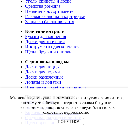
Уголь, брикеты и дрова
Средства розжига
Пеллеты в ассортименте
Газовые баллоны и картриджи
Заправка баллонов газом
Копчение на гриле
Бумага для копчения
Доски для копчения
Инструменты для копчения
Щепа, бруски и опилки
Сервировка и подача
Доски для пиццы
Доски для подачи
Доски разделочные
Лопаты и лопатки
Подставки, скребки и шпатели
Чистка, уход и хранение
Мы используем куки на этом и на всех других своих сайтах,
Чехлы и сумки
потому что без кук интернет вызывал бы у вас
Коврики для гриля
всевозможные пользовательские неудобства и, как
Корючки для инструментов
следствие, недовольство.
Средства для ухода и чистки
ПОНЯТНО!
Щетки для гриля