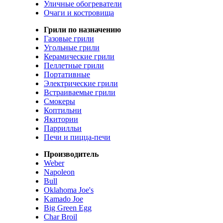
Уличные обогреватели
Очаги и костровища
Грили по назначению
Газовые грили
Угольные грили
Керамические грили
Пеллетные грили
Портативные
Электрические грили
Встраиваемые грили
Смокеры
Коптильни
Якитории
Паррилльи
Печи и пицца-печи
Производитель
Weber
Napoleon
Bull
Oklahoma Joe's
Kamado Joe
Big Green Egg
Char Broil