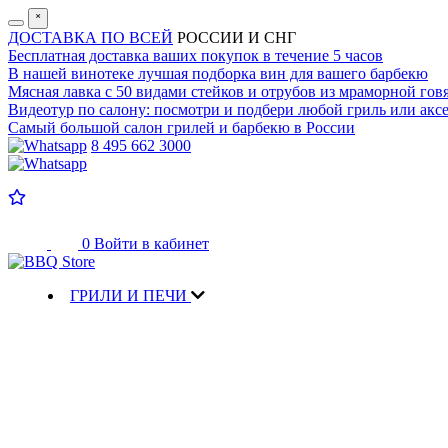
˟
ДОСТАВКА ПО ВСЕЙ
РОССИИ И СНГ
Бесплатная доставка
ваших покупок в течение 5 часов
В нашей винотеке лучшая
подборка вин для вашего барбекю
Мясная лавка с
50 видами стейков и отрубов
из мраморной гов
Видеотур по салону:
посмотри и подбери любой гриль или аксе
Самый большой салон
грилей и барбекю в России
8 495 662 3000
0
Войти в кабинет
ГРИЛИ И ПЕЧИ