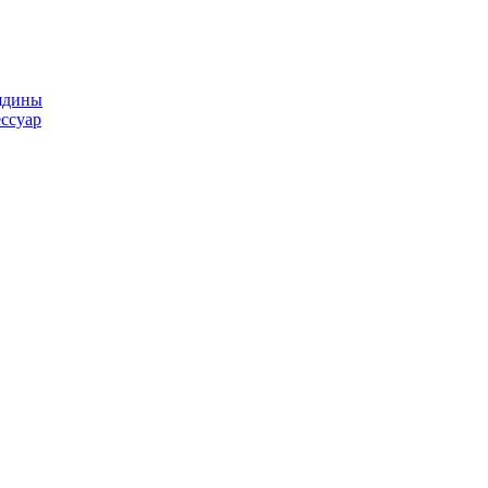
ядины
ссуар