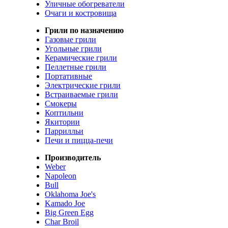
Уличные обогреватели
Очаги и костровища
Грили по назначению
Газовые грили
Угольные грили
Керамические грили
Пеллетные грили
Портативные
Электрические грили
Встраиваемые грили
Смокеры
Коптильни
Якитории
Паррилльи
Печи и пицца-печи
Производитель
Weber
Napoleon
Bull
Oklahoma Joe's
Kamado Joe
Big Green Egg
Char Broil