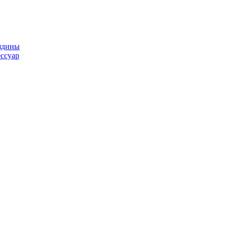
ядины
ссуар