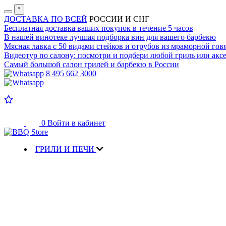
˟
ДОСТАВКА ПО ВСЕЙ
РОССИИ И СНГ
Бесплатная доставка
ваших покупок в течение 5 часов
В нашей винотеке лучшая
подборка вин для вашего барбекю
Мясная лавка с
50 видами стейков и отрубов
из мраморной гов
Видеотур по салону:
посмотри и подбери любой гриль или аксе
Самый большой салон
грилей и барбекю в России
8 495 662 3000
0
Войти в кабинет
ГРИЛИ И ПЕЧИ