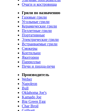
Очаги и костровища
Грили по назначению
Газовые грили
Угольные грили
Керамические грили
Пеллетные грили
Портативные
Электрические грили
Встраиваемые грили
Смокеры
Коптильни
Якитории
Паррилльи
Печи и пицца-печи
Производитель
Weber
Napoleon
Bull
Oklahoma Joe's
Kamado Joe
Big Green Egg
Char Broil
Grillvett