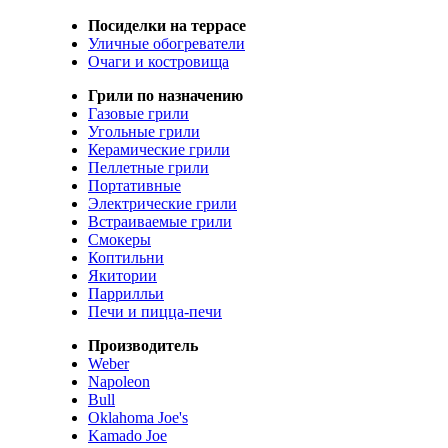
Посиделки на террасе
Уличные обогреватели
Очаги и костровища
Грили по назначению
Газовые грили
Угольные грили
Керамические грили
Пеллетные грили
Портативные
Электрические грили
Встраиваемые грили
Смокеры
Коптильни
Якитории
Паррилльи
Печи и пицца-печи
Производитель
Weber
Napoleon
Bull
Oklahoma Joe's
Kamado Joe