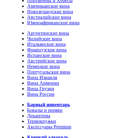
Портвейны и Хересы
Американские вина
Новозеландские вина
Австралийские вина
Южноафриканские вина
Аргентинские вина
Чилийские вина
Итальянские вина
Французские вина
Испанские вина
Австрийские вина
Немецкие вина
Португальские вина
Вина Израиля
Вина Армении
Вина Грузии
Вина России
Барный инвентарь
Бокалы и рюмки
Декантеры
Термокружки
Аксессуары Premium
Крепкий алкоголь