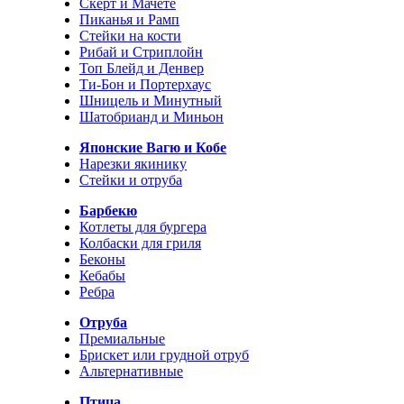
Скерт и Мачете
Пиканья и Рамп
Стейки на кости
Рибай и Стриплойн
Топ Блейд и Денвер
Ти-Бон и Портерхаус
Шницель и Минутный
Шатобрианд и Миньон
Японские Вагю и Кобе
Нарезки якинику
Стейки и отруба
Барбекю
Котлеты для бургера
Колбаски для гриля
Беконы
Кебабы
Ребра
Отруба
Премиальные
Брискет или грудной отруб
Альтернативные
Птица