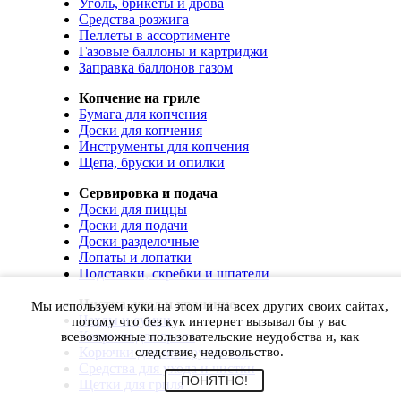
Уголь, брикеты и дрова
Средства розжига
Пеллеты в ассортименте
Газовые баллоны и картриджи
Заправка баллонов газом
Копчение на гриле
Бумага для копчения
Доски для копчения
Инструменты для копчения
Щепа, бруски и опилки
Сервировка и подача
Доски для пиццы
Доски для подачи
Доски разделочные
Лопаты и лопатки
Подставки, скребки и шпатели
Чистка, уход и хранение
Мы используем куки на этом и на всех других своих сайтах,
Чехлы и сумки
потому что без кук интернет вызывал бы у вас
Коврики для гриля
всевозможные пользовательские неудобства и, как
Корючки для инструментов
следствие, недовольство.
Средства для ухода и чистки
ПОНЯТНО!
Щетки для гриля