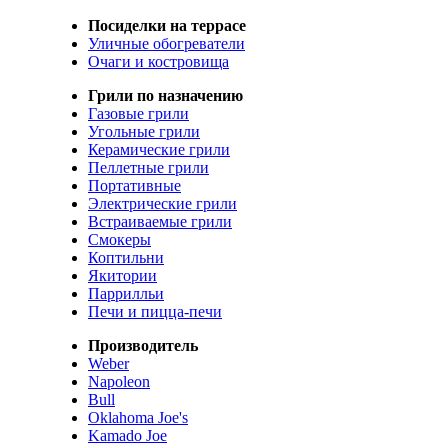
Посиделки на террасе
Уличные обогреватели
Очаги и костровища
Грили по назначению
Газовые грили
Угольные грили
Керамические грили
Пеллетные грили
Портативные
Электрические грили
Встраиваемые грили
Смокеры
Коптильни
Якитории
Паррилльи
Печи и пицца-печи
Производитель
Weber
Napoleon
Bull
Oklahoma Joe's
Kamado Joe