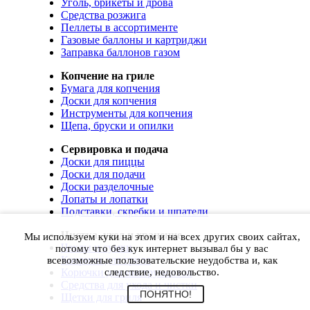
Уголь, брикеты и дрова
Средства розжига
Пеллеты в ассортименте
Газовые баллоны и картриджи
Заправка баллонов газом
Копчение на гриле
Бумага для копчения
Доски для копчения
Инструменты для копчения
Щепа, бруски и опилки
Сервировка и подача
Доски для пиццы
Доски для подачи
Доски разделочные
Лопаты и лопатки
Подставки, скребки и шпатели
Чистка, уход и хранение
Мы используем куки на этом и на всех других своих сайтах,
Чехлы и сумки
потому что без кук интернет вызывал бы у вас
Коврики для гриля
всевозможные пользовательские неудобства и, как
Корючки для инструментов
следствие, недовольство.
Средства для ухода и чистки
ПОНЯТНО!
Щетки для гриля