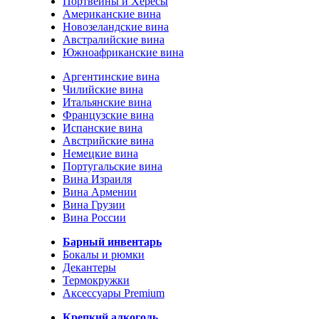
Портвейны и Хересы
Американские вина
Новозеландские вина
Австралийские вина
Южноафриканские вина
Аргентинские вина
Чилийские вина
Итальянские вина
Французские вина
Испанские вина
Австрийские вина
Немецкие вина
Португальские вина
Вина Израиля
Вина Армении
Вина Грузии
Вина России
Барный инвентарь
Бокалы и рюмки
Декантеры
Термокружки
Аксессуары Premium
Крепкий алкоголь