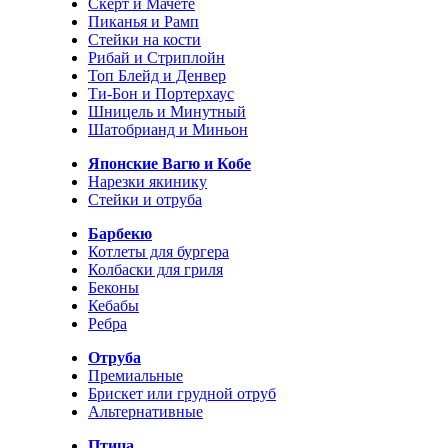
Скерт и Мачете
Пиканья и Рамп
Стейки на кости
Рибай и Стриплойн
Топ Блейд и Денвер
Ти-Бон и Портерхаус
Шницель и Минутный
Шатобрианд и Миньон
Японские Вагю и Кобе
Нарезки якинику
Стейки и отруба
Барбекю
Котлеты для бургера
Колбаски для гриля
Беконы
Кебабы
Ребра
Отруба
Премиальные
Брискет или грудной отруб
Альтернативные
Птица