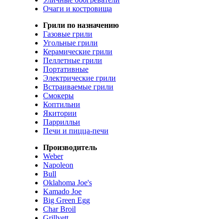
Очаги и костровища
Грили по назначению
Газовые грили
Угольные грили
Керамические грили
Пеллетные грили
Портативные
Электрические грили
Встраиваемые грили
Смокеры
Коптильни
Якитории
Паррилльи
Печи и пицца-печи
Производитель
Weber
Napoleon
Bull
Oklahoma Joe's
Kamado Joe
Big Green Egg
Char Broil
Grillvett