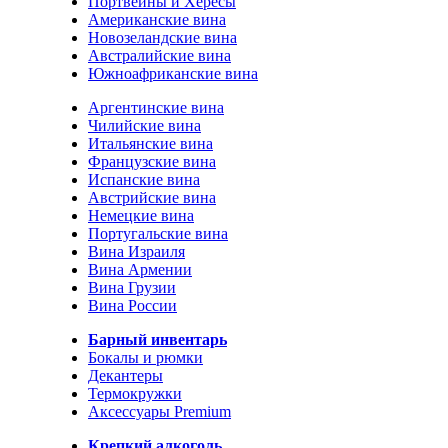
Портвейны и Хересы
Американские вина
Новозеландские вина
Австралийские вина
Южноафриканские вина
Аргентинские вина
Чилийские вина
Итальянские вина
Французские вина
Испанские вина
Австрийские вина
Немецкие вина
Португальские вина
Вина Израиля
Вина Армении
Вина Грузии
Вина России
Барный инвентарь
Бокалы и рюмки
Декантеры
Термокружки
Аксессуары Premium
Крепкий алкоголь