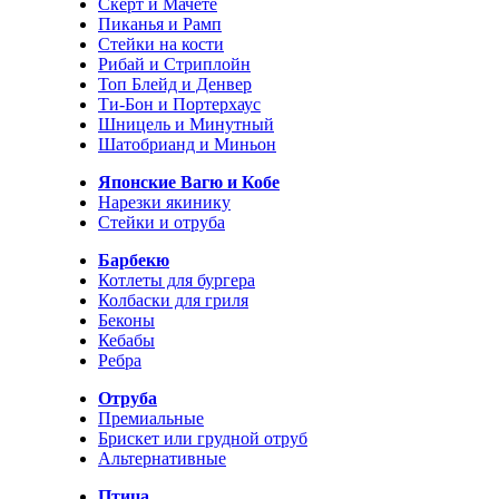
Скерт и Мачете
Пиканья и Рамп
Стейки на кости
Рибай и Стриплойн
Топ Блейд и Денвер
Ти-Бон и Портерхаус
Шницель и Минутный
Шатобрианд и Миньон
Японские Вагю и Кобе
Нарезки якинику
Стейки и отруба
Барбекю
Котлеты для бургера
Колбаски для гриля
Беконы
Кебабы
Ребра
Отруба
Премиальные
Брискет или грудной отруб
Альтернативные
Птица