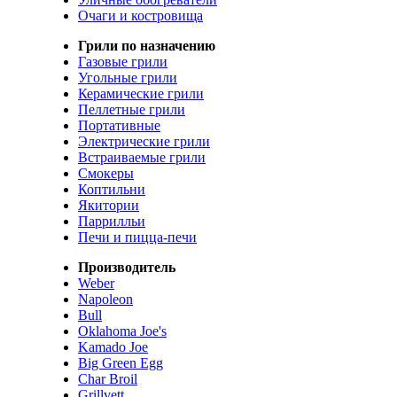
Очаги и костровища
Грили по назначению
Газовые грили
Угольные грили
Керамические грили
Пеллетные грили
Портативные
Электрические грили
Встраиваемые грили
Смокеры
Коптильни
Якитории
Паррилльи
Печи и пицца-печи
Производитель
Weber
Napoleon
Bull
Oklahoma Joe's
Kamado Joe
Big Green Egg
Char Broil
Grillvett