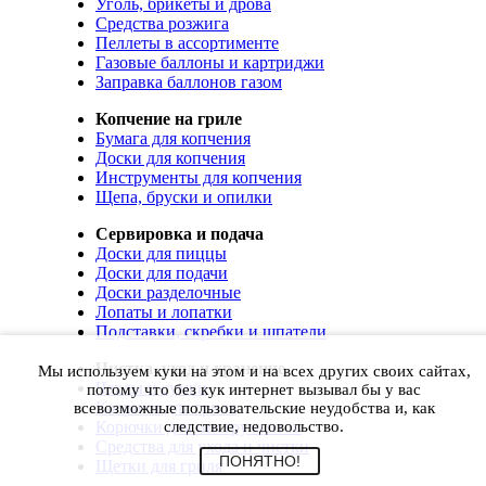
Уголь, брикеты и дрова
Средства розжига
Пеллеты в ассортименте
Газовые баллоны и картриджи
Заправка баллонов газом
Копчение на гриле
Бумага для копчения
Доски для копчения
Инструменты для копчения
Щепа, бруски и опилки
Сервировка и подача
Доски для пиццы
Доски для подачи
Доски разделочные
Лопаты и лопатки
Подставки, скребки и шпатели
Чистка, уход и хранение
Мы используем куки на этом и на всех других своих сайтах,
Чехлы и сумки
потому что без кук интернет вызывал бы у вас
Коврики для гриля
всевозможные пользовательские неудобства и, как
Корючки для инструментов
следствие, недовольство.
Средства для ухода и чистки
ПОНЯТНО!
Щетки для гриля