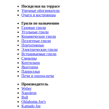
Посиделки на террасе
Уличные обогреватели
Очаги и костровища
Грили по назначению
Газовые грили
Угольные грили
Керамические грили
Пеллетные грили
Портативные
Электрические грили
Встраиваемые грили
Смокеры
Коптильни
Якитории
Паррилльи
Печи и пицца-печи
Производитель
Weber
Napoleon
Bull
Oklahoma Joe's
Kamado Joe