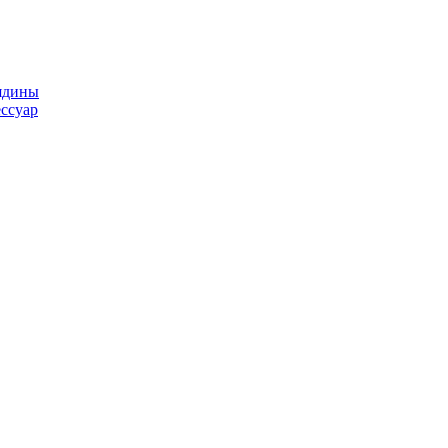
ядины
ссуар