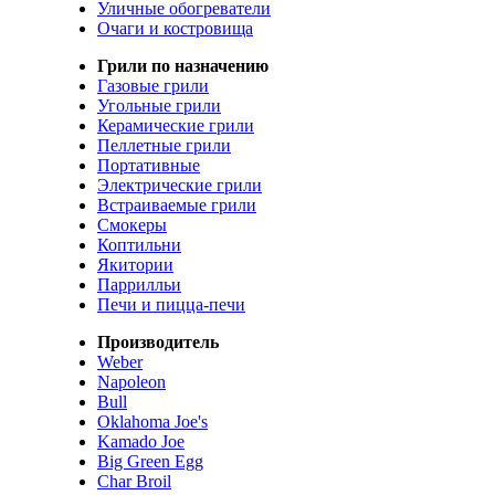
Уличные обогреватели
Очаги и костровища
Грили по назначению
Газовые грили
Угольные грили
Керамические грили
Пеллетные грили
Портативные
Электрические грили
Встраиваемые грили
Смокеры
Коптильни
Якитории
Паррилльи
Печи и пицца-печи
Производитель
Weber
Napoleon
Bull
Oklahoma Joe's
Kamado Joe
Big Green Egg
Char Broil