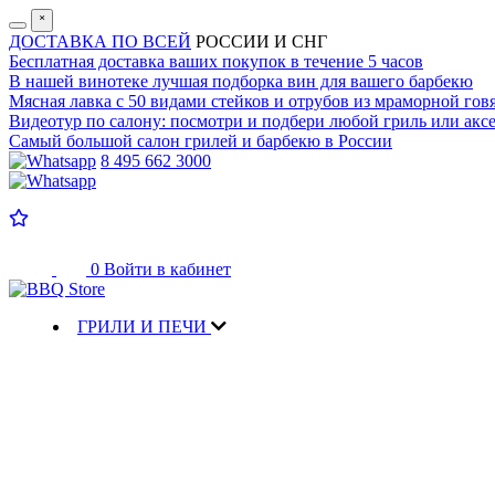
˟
ДОСТАВКА ПО ВСЕЙ
РОССИИ И СНГ
Бесплатная доставка
ваших покупок в течение 5 часов
В нашей винотеке лучшая
подборка вин для вашего барбекю
Мясная лавка с
50 видами стейков и отрубов
из мраморной гов
Видеотур по салону:
посмотри и подбери любой гриль или аксе
Самый большой салон
грилей и барбекю в России
8 495 662 3000
0
Войти в кабинет
ГРИЛИ И ПЕЧИ