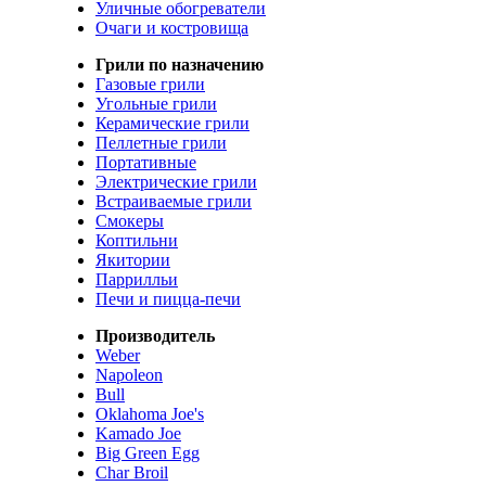
Уличные обогреватели
Очаги и костровища
Грили по назначению
Газовые грили
Угольные грили
Керамические грили
Пеллетные грили
Портативные
Электрические грили
Встраиваемые грили
Смокеры
Коптильни
Якитории
Паррилльи
Печи и пицца-печи
Производитель
Weber
Napoleon
Bull
Oklahoma Joe's
Kamado Joe
Big Green Egg
Char Broil