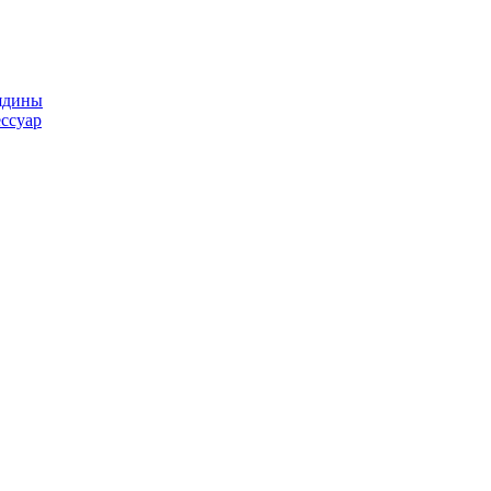
ядины
ссуар