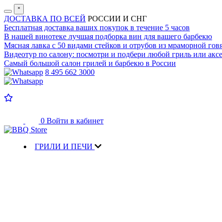
˟
ДОСТАВКА ПО ВСЕЙ
РОССИИ И СНГ
Бесплатная доставка
ваших покупок в течение 5 часов
В нашей винотеке лучшая
подборка вин для вашего барбекю
Мясная лавка с
50 видами стейков и отрубов
из мраморной гов
Видеотур по салону:
посмотри и подбери любой гриль или аксе
Самый большой салон
грилей и барбекю в России
8 495 662 3000
0
Войти в кабинет
ГРИЛИ И ПЕЧИ