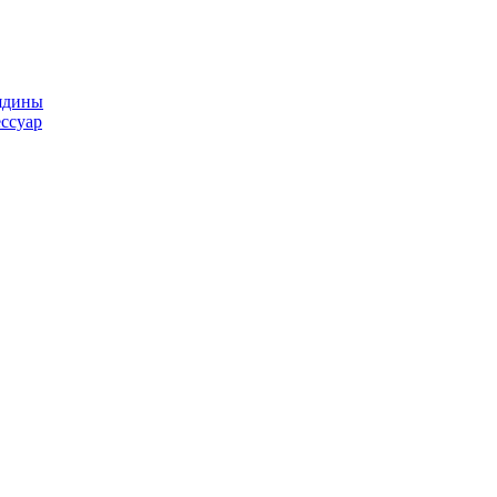
ядины
ссуар