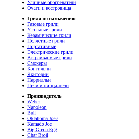
Уличные обогреватели
Очаги и костровища
Грили по назначению
Газовые грили
Угольные грили
Керамические грили
Пеллетные грили
Портативные
Электрические грили
Встраиваемые грили
Смокеры
Коптильни
Якитории
Паррилльи
Печи и пицца-печи
Производитель
Weber
Napoleon
Bull
Oklahoma Joe's
Kamado Joe
Big Green Egg
Char Broil