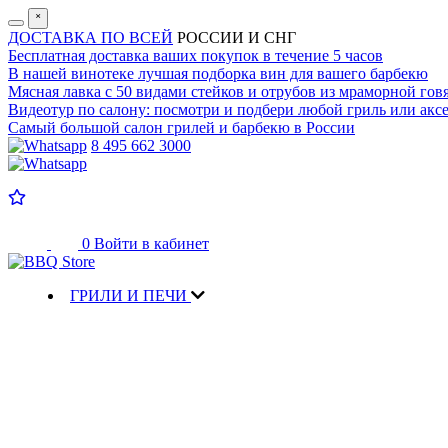
˟
ДОСТАВКА ПО ВСЕЙ
РОССИИ И СНГ
Бесплатная доставка
ваших покупок в течение 5 часов
В нашей винотеке лучшая
подборка вин для вашего барбекю
Мясная лавка с
50 видами стейков и отрубов
из мраморной гов
Видеотур по салону:
посмотри и подбери любой гриль или аксе
Самый большой салон
грилей и барбекю в России
8 495 662 3000
0
Войти в кабинет
ГРИЛИ И ПЕЧИ