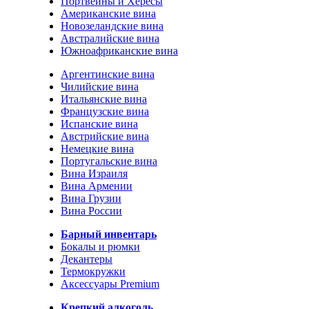
Портвейны и Хересы
Американские вина
Новозеландские вина
Австралийские вина
Южноафриканские вина
Аргентинские вина
Чилийские вина
Итальянские вина
Французские вина
Испанские вина
Австрийские вина
Немецкие вина
Португальские вина
Вина Израиля
Вина Армении
Вина Грузии
Вина России
Барный инвентарь
Бокалы и рюмки
Декантеры
Термокружки
Аксессуары Premium
Крепкий алкоголь