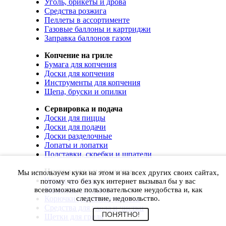
Уголь, брикеты и дрова
Средства розжига
Пеллеты в ассортименте
Газовые баллоны и картриджи
Заправка баллонов газом
Копчение на гриле
Бумага для копчения
Доски для копчения
Инструменты для копчения
Щепа, бруски и опилки
Сервировка и подача
Доски для пиццы
Доски для подачи
Доски разделочные
Лопаты и лопатки
Подставки, скребки и шпатели
Чистка, уход и хранение
Мы используем куки на этом и на всех других своих сайтах,
Чехлы и сумки
потому что без кук интернет вызывал бы у вас
Коврики для гриля
всевозможные пользовательские неудобства и, как
Корючки для инструментов
следствие, недовольство.
Средства для ухода и чистки
ПОНЯТНО!
Щетки для гриля