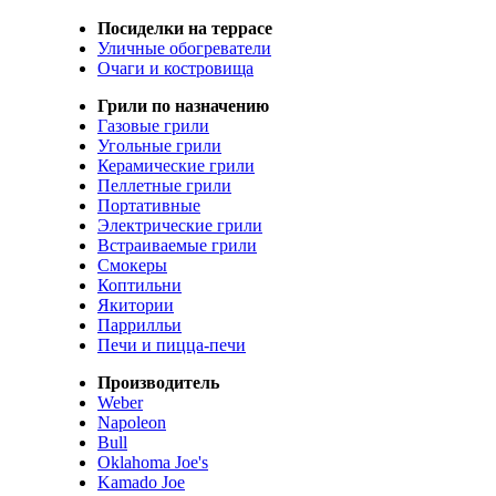
Посиделки на террасе
Уличные обогреватели
Очаги и костровища
Грили по назначению
Газовые грили
Угольные грили
Керамические грили
Пеллетные грили
Портативные
Электрические грили
Встраиваемые грили
Смокеры
Коптильни
Якитории
Паррилльи
Печи и пицца-печи
Производитель
Weber
Napoleon
Bull
Oklahoma Joe's
Kamado Joe