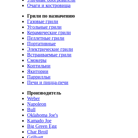
Очаги и костровища
Грили по назначению
Газовые грили
Угольные грили
Керамические грили
Пеллетные грили
Портативные
Электрические грили
Встраиваемые грили
Смокеры
Коптильни
Якитории
Паррилльи
Печи и пицца-печи
Производитель
Weber
Napoleon
Bull
Oklahoma Joe's
Kamado Joe
Big Green Egg
Char Broil
Grillvett