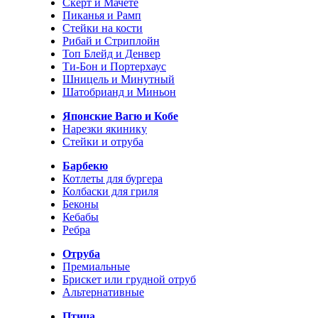
Скерт и Мачете
Пиканья и Рамп
Стейки на кости
Рибай и Стриплойн
Топ Блейд и Денвер
Ти-Бон и Портерхаус
Шницель и Минутный
Шатобрианд и Миньон
Японские Вагю и Кобе
Нарезки якинику
Стейки и отруба
Барбекю
Котлеты для бургера
Колбаски для гриля
Беконы
Кебабы
Ребра
Отруба
Премиальные
Брискет или грудной отруб
Альтернативные
Птица