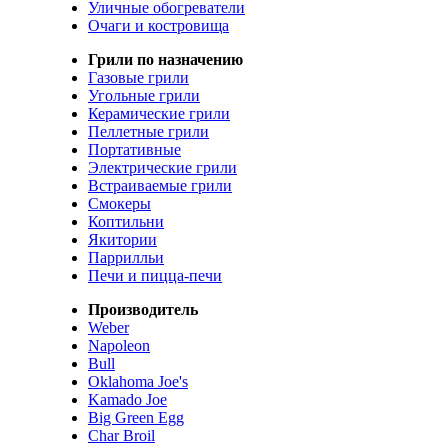
Уличные обогреватели
Очаги и костровища
Грили по назначению
Газовые грили
Угольные грили
Керамические грили
Пеллетные грили
Портативные
Электрические грили
Встраиваемые грили
Смокеры
Коптильни
Якитории
Паррилльи
Печи и пицца-печи
Производитель
Weber
Napoleon
Bull
Oklahoma Joe's
Kamado Joe
Big Green Egg
Char Broil