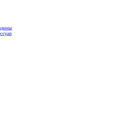
ядины
ссуар