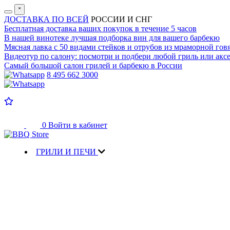
˟
ДОСТАВКА ПО ВСЕЙ
РОССИИ И СНГ
Бесплатная доставка
ваших покупок в течение 5 часов
В нашей винотеке лучшая
подборка вин для вашего барбекю
Мясная лавка с
50 видами стейков и отрубов
из мраморной гов
Видеотур по салону:
посмотри и подбери любой гриль или аксе
Самый большой салон
грилей и барбекю в России
8 495 662 3000
0
Войти в кабинет
ГРИЛИ И ПЕЧИ