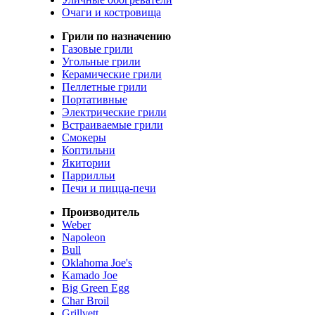
Очаги и костровища
Грили по назначению
Газовые грили
Угольные грили
Керамические грили
Пеллетные грили
Портативные
Электрические грили
Встраиваемые грили
Смокеры
Коптильни
Якитории
Паррилльи
Печи и пицца-печи
Производитель
Weber
Napoleon
Bull
Oklahoma Joe's
Kamado Joe
Big Green Egg
Char Broil
Grillvett