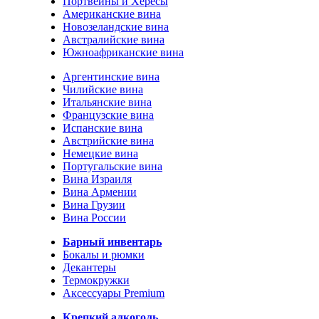
Портвейны и Хересы
Американские вина
Новозеландские вина
Австралийские вина
Южноафриканские вина
Аргентинские вина
Чилийские вина
Итальянские вина
Французские вина
Испанские вина
Австрийские вина
Немецкие вина
Португальские вина
Вина Израиля
Вина Армении
Вина Грузии
Вина России
Барный инвентарь
Бокалы и рюмки
Декантеры
Термокружки
Аксессуары Premium
Крепкий алкоголь