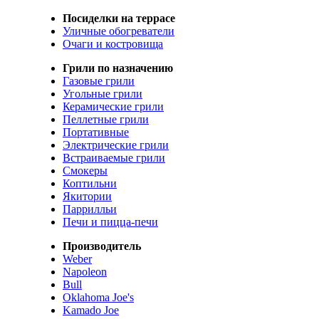
Посиделки на террасе
Уличные обогреватели
Очаги и костровища
Грили по назначению
Газовые грили
Угольные грили
Керамические грили
Пеллетные грили
Портативные
Электрические грили
Встраиваемые грили
Смокеры
Коптильни
Якитории
Паррилльи
Печи и пицца-печи
Производитель
Weber
Napoleon
Bull
Oklahoma Joe's
Kamado Joe