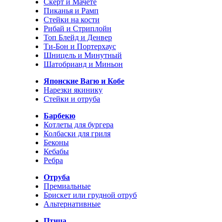
Скерт и Мачете
Пиканья и Рамп
Стейки на кости
Рибай и Стриплойн
Топ Блейд и Денвер
Ти-Бон и Портерхаус
Шницель и Минутный
Шатобрианд и Миньон
Японские Вагю и Кобе
Нарезки якинику
Стейки и отруба
Барбекю
Котлеты для бургера
Колбаски для гриля
Беконы
Кебабы
Ребра
Отруба
Премиальные
Брискет или грудной отруб
Альтернативные
Птица