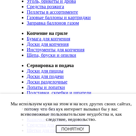
Уголь, брикеты и дрова
Средства розжига
Пеллеты в ассортименте
Газовые баллоны и картриджи
Заправка баллонов газом
Копчение на гриле
Бумага для копчения
Доски для копчения
Инструменты для копчения
Щепа, бруски и опилки
Сервировка и подача
Доски для пиццы
Доски для подачи
Доски разделочные
Лопаты и лопатки
Подставки, скребки и шпатели
Чистка, уход и хранение
Мы используем куки на этом и на всех других своих сайтах,
Чехлы и сумки
потому что без кук интернет вызывал бы у вас
Коврики для гриля
всевозможные пользовательские неудобства и, как
Корючки для инструментов
следствие, недовольство.
Средства для ухода и чистки
ПОНЯТНО!
Щетки для гриля