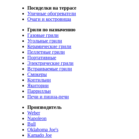
Посиделки на террасе
Уличные обогреватели
Очаги и костровища
Грили по назначению
Газовые грили
Угольные грили
Керамические грили
Пеллетные грили
Портативные
Электрические грили
Встраиваемые грили
Смокеры
Коптильни
Якитории
Паррилльи
Печи и пицца-печи
Производитель
Weber
Napoleon
Bull
Oklahoma Joe's
Kamado Joe