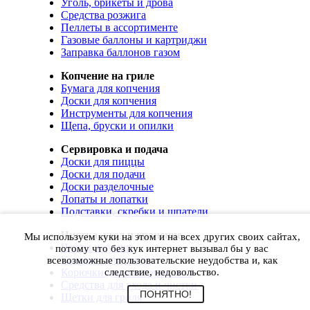
Уголь, брикеты и дрова
Средства розжига
Пеллеты в ассортименте
Газовые баллоны и картриджи
Заправка баллонов газом
Копчение на гриле
Бумага для копчения
Доски для копчения
Инструменты для копчения
Щепа, бруски и опилки
Сервировка и подача
Доски для пиццы
Доски для подачи
Доски разделочные
Лопаты и лопатки
Подставки, скребки и шпатели
Чистка, уход и хранение
Мы используем куки на этом и на всех других своих сайтах,
Чехлы и сумки
потому что без кук интернет вызывал бы у вас
Коврики для гриля
всевозможные пользовательские неудобства и, как
Корючки для инструментов
следствие, недовольство.
Средства для ухода и чистки
ПОНЯТНО!
Щетки для гриля