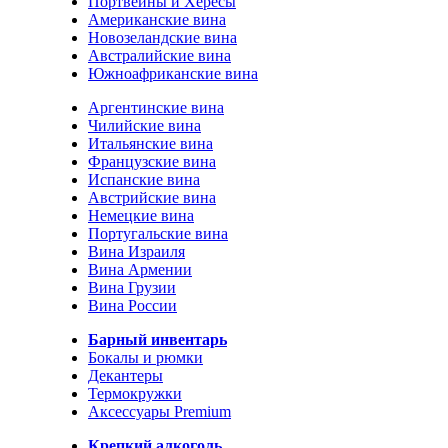
Портвейны и Хересы
Американские вина
Новозеландские вина
Австралийские вина
Южноафриканские вина
Аргентинские вина
Чилийские вина
Итальянские вина
Французские вина
Испанские вина
Австрийские вина
Немецкие вина
Португальские вина
Вина Израиля
Вина Армении
Вина Грузии
Вина России
Барный инвентарь
Бокалы и рюмки
Декантеры
Термокружки
Аксессуары Premium
Крепкий алкоголь