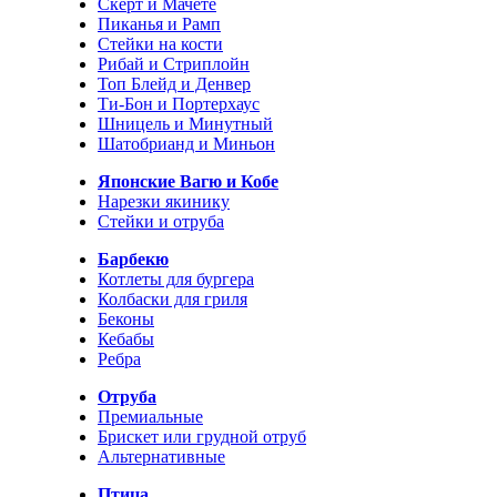
Скерт и Мачете
Пиканья и Рамп
Стейки на кости
Рибай и Стриплойн
Топ Блейд и Денвер
Ти-Бон и Портерхаус
Шницель и Минутный
Шатобрианд и Миньон
Японские Вагю и Кобе
Нарезки якинику
Стейки и отруба
Барбекю
Котлеты для бургера
Колбаски для гриля
Беконы
Кебабы
Ребра
Отруба
Премиальные
Брискет или грудной отруб
Альтернативные
Птица