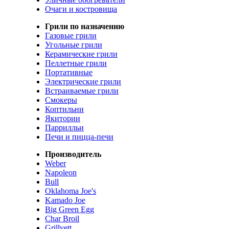
Очаги и костровища
Грили по назначению
Газовые грили
Угольные грили
Керамические грили
Пеллетные грили
Портативные
Электрические грили
Встраиваемые грили
Смокеры
Коптильни
Якитории
Паррилльи
Печи и пицца-печи
Производитель
Weber
Napoleon
Bull
Oklahoma Joe's
Kamado Joe
Big Green Egg
Char Broil
Grillvett