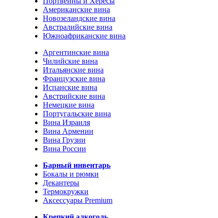
Портвейны и Хересы
Американские вина
Новозеландские вина
Австралийские вина
Южноафриканские вина
Аргентинские вина
Чилийские вина
Итальянские вина
Французские вина
Испанские вина
Австрийские вина
Немецкие вина
Португальские вина
Вина Израиля
Вина Армении
Вина Грузии
Вина России
Барный инвентарь
Бокалы и рюмки
Декантеры
Термокружки
Аксессуары Premium
Крепкий алкоголь