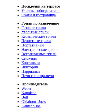
Посиделки на террасе
Уличные обогреватели
Очаги и костровища
Грили по назначению
Газовые грили
Угольные грили
Керамические грили
Пеллетные грили
Портативные
Электрические грили
Встраиваемые грили
Смокеры
Коптильни
Якитории
Паррилльи
Печи и пицца-печи
Производитель
Weber
Napoleon
Bull
Oklahoma Joe's
Kamado Joe