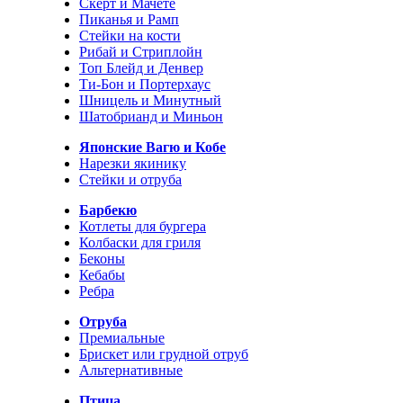
Скерт и Мачете
Пиканья и Рамп
Стейки на кости
Рибай и Стриплойн
Топ Блейд и Денвер
Ти-Бон и Портерхаус
Шницель и Минутный
Шатобрианд и Миньон
Японские Вагю и Кобе
Нарезки якинику
Стейки и отруба
Барбекю
Котлеты для бургера
Колбаски для гриля
Беконы
Кебабы
Ребра
Отруба
Премиальные
Брискет или грудной отруб
Альтернативные
Птица