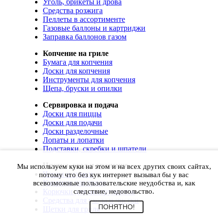
Уголь, брикеты и дрова
Средства розжига
Пеллеты в ассортименте
Газовые баллоны и картриджи
Заправка баллонов газом
Копчение на гриле
Бумага для копчения
Доски для копчения
Инструменты для копчения
Щепа, бруски и опилки
Сервировка и подача
Доски для пиццы
Доски для подачи
Доски разделочные
Лопаты и лопатки
Подставки, скребки и шпатели
Чистка, уход и хранение
Мы используем куки на этом и на всех других своих сайтах,
Чехлы и сумки
потому что без кук интернет вызывал бы у вас
Коврики для гриля
всевозможные пользовательские неудобства и, как
Корючки для инструментов
следствие, недовольство.
Средства для ухода и чистки
ПОНЯТНО!
Щетки для гриля