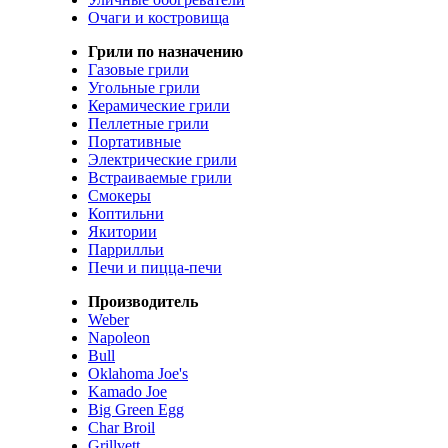
Очаги и костровища
Грили по назначению
Газовые грили
Угольные грили
Керамические грили
Пеллетные грили
Портативные
Электрические грили
Встраиваемые грили
Смокеры
Коптильни
Якитории
Паррилльи
Печи и пицца-печи
Производитель
Weber
Napoleon
Bull
Oklahoma Joe's
Kamado Joe
Big Green Egg
Char Broil
Grillvett