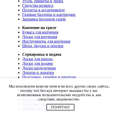
Уголь, брикеты и дрова
Средства розжига
Пеллеты в ассортименте
Газовые баллоны и картриджи
Заправка баллонов газом
Копчение на гриле
Бумага для копчения
Доски для копчения
Инструменты для копчения
Щепа, бруски и опилки
Сервировка и подача
Доски для пиццы
Доски для подачи
Доски разделочные
Лопаты и лопатки
Подставки, скребки и шпатели
Чистка, уход и хранение
Мы используем куки на этом и на всех других своих сайтах,
Чехлы и сумки
потому что без кук интернет вызывал бы у вас
Коврики для гриля
всевозможные пользовательские неудобства и, как
Корючки для инструментов
следствие, недовольство.
Средства для ухода и чистки
ПОНЯТНО!
Щетки для гриля