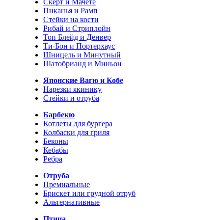
Скерт и Мачете
Пиканья и Рамп
Стейки на кости
Рибай и Стриплойн
Топ Блейд и Денвер
Ти-Бон и Портерхаус
Шницель и Минутный
Шатобрианд и Миньон
Японские Вагю и Кобе
Нарезки якинику
Стейки и отруба
Барбекю
Котлеты для бургера
Колбаски для гриля
Беконы
Кебабы
Ребра
Отруба
Премиальные
Брискет или грудной отруб
Альтернативные
Птица