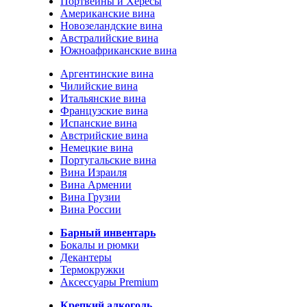
Портвейны и Хересы
Американские вина
Новозеландские вина
Австралийские вина
Южноафриканские вина
Аргентинские вина
Чилийские вина
Итальянские вина
Французские вина
Испанские вина
Австрийские вина
Немецкие вина
Португальские вина
Вина Израиля
Вина Армении
Вина Грузии
Вина России
Барный инвентарь
Бокалы и рюмки
Декантеры
Термокружки
Аксессуары Premium
Крепкий алкоголь