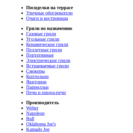
Посиделки на террасе
Уличные обогреватели
Очаги и костровища
Грили по назначению
Газовые грили
Угольные грили
Керамические грили
Пеллетные грили
Портативные
Электрические грили
Встраиваемые грили
Смокеры
Коптильни
Якитории
Паррилльи
Печи и пицца-печи
Производитель
Weber
Napoleon
Bull
Oklahoma Joe's
Kamado Joe