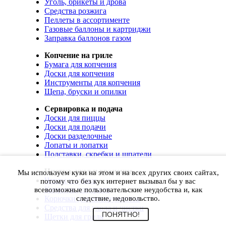
Уголь, брикеты и дрова
Средства розжига
Пеллеты в ассортименте
Газовые баллоны и картриджи
Заправка баллонов газом
Копчение на гриле
Бумага для копчения
Доски для копчения
Инструменты для копчения
Щепа, бруски и опилки
Сервировка и подача
Доски для пиццы
Доски для подачи
Доски разделочные
Лопаты и лопатки
Подставки, скребки и шпатели
Чистка, уход и хранение
Мы используем куки на этом и на всех других своих сайтах,
Чехлы и сумки
потому что без кук интернет вызывал бы у вас
Коврики для гриля
всевозможные пользовательские неудобства и, как
Корючки для инструментов
следствие, недовольство.
Средства для ухода и чистки
ПОНЯТНО!
Щетки для гриля