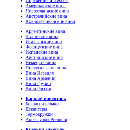
Портвейны и Хересы
Американские вина
Новозеландские вина
Австралийские вина
Южноафриканские вина
Аргентинские вина
Чилийские вина
Итальянские вина
Французские вина
Испанские вина
Австрийские вина
Немецкие вина
Португальские вина
Вина Израиля
Вина Армении
Вина Грузии
Вина России
Барный инвентарь
Бокалы и рюмки
Декантеры
Термокружки
Аксессуары Premium
Крепкий алкоголь