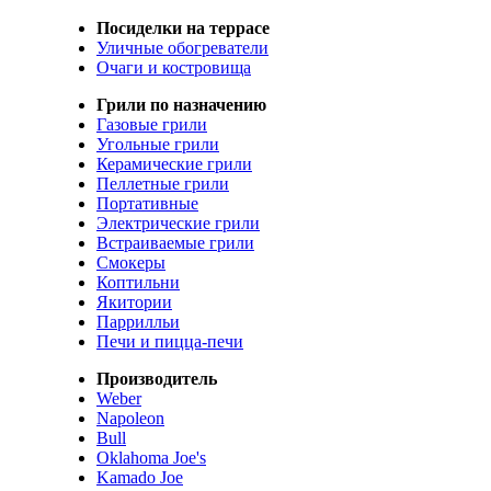
Посиделки на террасе
Уличные обогреватели
Очаги и костровища
Грили по назначению
Газовые грили
Угольные грили
Керамические грили
Пеллетные грили
Портативные
Электрические грили
Встраиваемые грили
Смокеры
Коптильни
Якитории
Паррилльи
Печи и пицца-печи
Производитель
Weber
Napoleon
Bull
Oklahoma Joe's
Kamado Joe