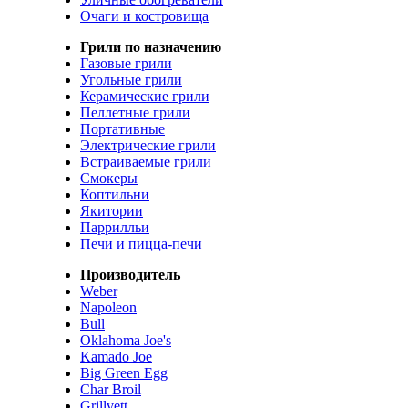
Очаги и костровища
Грили по назначению
Газовые грили
Угольные грили
Керамические грили
Пеллетные грили
Портативные
Электрические грили
Встраиваемые грили
Смокеры
Коптильни
Якитории
Паррилльи
Печи и пицца-печи
Производитель
Weber
Napoleon
Bull
Oklahoma Joe's
Kamado Joe
Big Green Egg
Char Broil
Grillvett