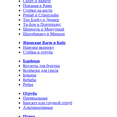
Скерт и Мачете
Пиканья и Рамп
Стейки на кости
Рибай и Стриплойн
Топ Блейд и Денвер
Ти-Бон и Портерхаус
Шницель и Минутный
Шатобрианд и Миньон
Японские Вагю и Кобе
Нарезки якинику
Стейки и отруба
Барбекю
Котлеты для бургера
Колбаски для гриля
Беконы
Кебабы
Ребра
Отруба
Премиальные
Брискет или грудной отруб
Альтернативные
Птица