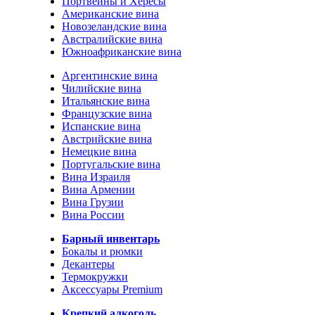
Портвейны и Хересы
Американские вина
Новозеландские вина
Австралийские вина
Южноафриканские вина
Аргентинские вина
Чилийские вина
Итальянские вина
Французские вина
Испанские вина
Австрийские вина
Немецкие вина
Португальские вина
Вина Израиля
Вина Армении
Вина Грузии
Вина России
Барный инвентарь
Бокалы и рюмки
Декантеры
Термокружки
Аксессуары Premium
Крепкий алкоголь