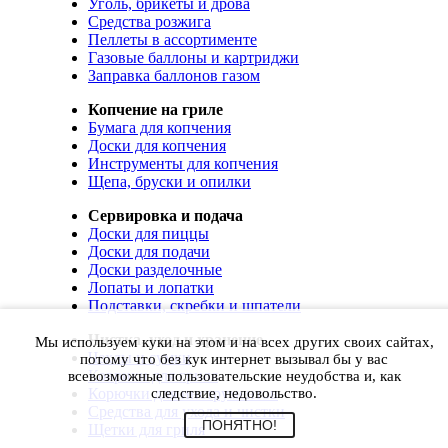
Уголь, брикеты и дрова
Средства розжига
Пеллеты в ассортименте
Газовые баллоны и картриджи
Заправка баллонов газом
Копчение на гриле
Бумага для копчения
Доски для копчения
Инструменты для копчения
Щепа, бруски и опилки
Сервировка и подача
Доски для пиццы
Доски для подачи
Доски разделочные
Лопаты и лопатки
Подставки, скребки и шпатели
Чистка, уход и хранение
Мы используем куки на этом и на всех других своих сайтах,
Чехлы и сумки
потому что без кук интернет вызывал бы у вас
Коврики для гриля
всевозможные пользовательские неудобства и, как
Корючки для инструментов
следствие, недовольство.
Средства для ухода и чистки
ПОНЯТНО!
Щетки для гриля