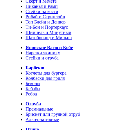
Скерт и Мачете
Пиканья и Рамп
Стейки на кости
Рибай и Стриплойн
Топ Блейд и Денвер
Ти-Бон и Портерхаус
Шницель и Минутный
Шатобрианд и Миньон
Японские Вагю и Кобе
Нарезки якинику
Стейки и отруба
Барбекю
Котлеты для бургера
Колбаски для гриля
Беконы
Кебабы
Ребра
Отруба
Премиальные
Брискет или грудной отруб
Альтернативные
Птица