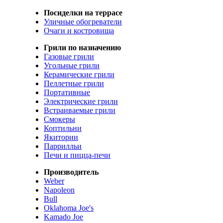
Посиделки на террасе
Уличные обогреватели
Очаги и костровища
Грили по назначению
Газовые грили
Угольные грили
Керамические грили
Пеллетные грили
Портативные
Электрические грили
Встраиваемые грили
Смокеры
Коптильни
Якитории
Паррилльи
Печи и пицца-печи
Производитель
Weber
Napoleon
Bull
Oklahoma Joe's
Kamado Joe