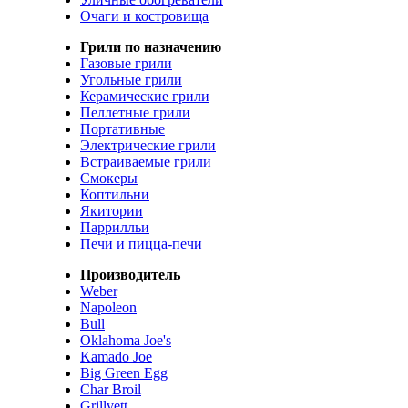
Очаги и костровища
Грили по назначению
Газовые грили
Угольные грили
Керамические грили
Пеллетные грили
Портативные
Электрические грили
Встраиваемые грили
Смокеры
Коптильни
Якитории
Паррилльи
Печи и пицца-печи
Производитель
Weber
Napoleon
Bull
Oklahoma Joe's
Kamado Joe
Big Green Egg
Char Broil
Grillvett