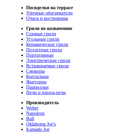
Посиделки на террасе
Уличные обогреватели
Очаги и костровища
Грили по назначению
Газовые грили
Угольные грили
Керамические грили
Пеллетные грили
Портативные
Электрические грили
Встраиваемые грили
Смокеры
Коптильни
Якитории
Паррилльи
Печи и пицца-печи
Производитель
Weber
Napoleon
Bull
Oklahoma Joe's
Kamado Joe