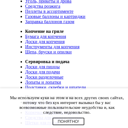
Уголь, брикеты и дрова
Средства розжига
Пеллеты в ассортименте
Газовые баллоны и картриджи
Заправка баллонов газом
Копчение на гриле
Бумага для копчения
Доски для копчения
Инструменты для копчения
Щепа, бруски и опилки
Сервировка и подача
Доски для пиццы
Доски для подачи
Доски разделочные
Лопаты и лопатки
Подставки, скребки и шпатели
Чистка, уход и хранение
Мы используем куки на этом и на всех других своих сайтах,
Чехлы и сумки
потому что без кук интернет вызывал бы у вас
Коврики для гриля
всевозможные пользовательские неудобства и, как
Корючки для инструментов
следствие, недовольство.
Средства для ухода и чистки
ПОНЯТНО!
Щетки для гриля