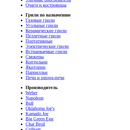
Очаги и костровища
Грили по назначению
Газовые грили
Угольные грили
Керамические грили
Пеллетные грили
Портативные
Электрические грили
Встраиваемые грили
Смокеры
Коптильни
Якитории
Паррилльи
Печи и пицца-печи
Производитель
Weber
Napoleon
Bull
Oklahoma Joe's
Kamado Joe
Big Green Egg
Char Broil
Grillvett