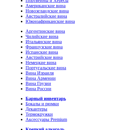
Портвейны и Хересы
Американские вина
Новозеландские вина
Австралийские вина
Южноафриканские вина
Аргентинские вина
Чилийские вина
Итальянские вина
Французские вина
Испанские вина
Австрийские вина
Немецкие вина
Португальские вина
Вина Израиля
Вина Армении
Вина Грузии
Вина России
Барный инвентарь
Бокалы и рюмки
Декантеры
Термокружки
Аксессуары Premium
Крепкий алкоголь