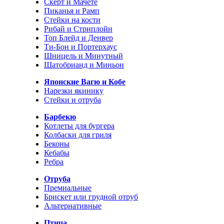
Скерт и Мачете
Пиканья и Рамп
Стейки на кости
Рибай и Стриплойн
Топ Блейд и Денвер
Ти-Бон и Портерхаус
Шницель и Минутный
Шатобрианд и Миньон
Японские Вагю и Кобе
Нарезки якинику
Стейки и отруба
Барбекю
Котлеты для бургера
Колбаски для гриля
Беконы
Кебабы
Ребра
Отруба
Премиальные
Брискет или грудной отруб
Альтернативные
Птица