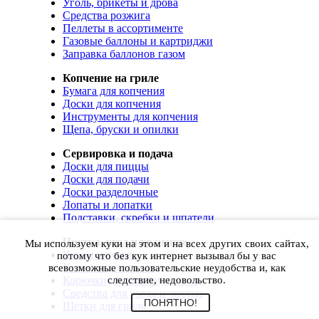
Уголь, брикеты и дрова
Средства розжига
Пеллеты в ассортименте
Газовые баллоны и картриджи
Заправка баллонов газом
Копчение на гриле
Бумага для копчения
Доски для копчения
Инструменты для копчения
Щепа, бруски и опилки
Сервировка и подача
Доски для пиццы
Доски для подачи
Доски разделочные
Лопаты и лопатки
Подставки, скребки и шпатели
Чистка, уход и хранение
Мы используем куки на этом и на всех других своих сайтах,
Чехлы и сумки
потому что без кук интернет вызывал бы у вас
Коврики для гриля
всевозможные пользовательские неудобства и, как
Корючки для инструментов
следствие, недовольство.
Средства для ухода и чистки
ПОНЯТНО!
Щетки для гриля