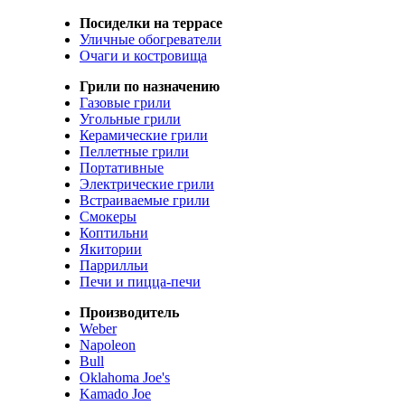
Посиделки на террасе
Уличные обогреватели
Очаги и костровища
Грили по назначению
Газовые грили
Угольные грили
Керамические грили
Пеллетные грили
Портативные
Электрические грили
Встраиваемые грили
Смокеры
Коптильни
Якитории
Паррилльи
Печи и пицца-печи
Производитель
Weber
Napoleon
Bull
Oklahoma Joe's
Kamado Joe