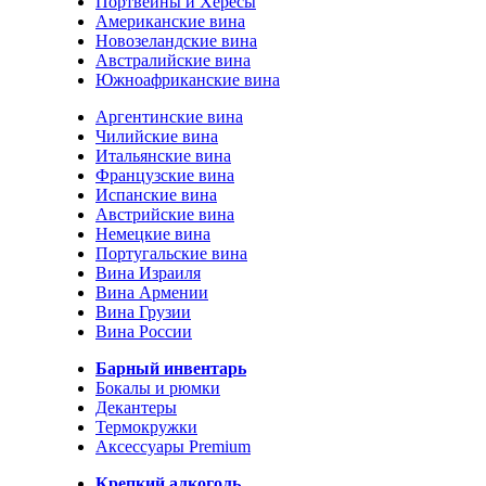
Портвейны и Хересы
Американские вина
Новозеландские вина
Австралийские вина
Южноафриканские вина
Аргентинские вина
Чилийские вина
Итальянские вина
Французские вина
Испанские вина
Австрийские вина
Немецкие вина
Португальские вина
Вина Израиля
Вина Армении
Вина Грузии
Вина России
Барный инвентарь
Бокалы и рюмки
Декантеры
Термокружки
Аксессуары Premium
Крепкий алкоголь