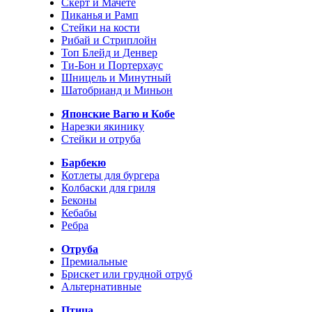
Скерт и Мачете
Пиканья и Рамп
Стейки на кости
Рибай и Стриплойн
Топ Блейд и Денвер
Ти-Бон и Портерхаус
Шницель и Минутный
Шатобрианд и Миньон
Японские Вагю и Кобе
Нарезки якинику
Стейки и отруба
Барбекю
Котлеты для бургера
Колбаски для гриля
Беконы
Кебабы
Ребра
Отруба
Премиальные
Брискет или грудной отруб
Альтернативные
Птица