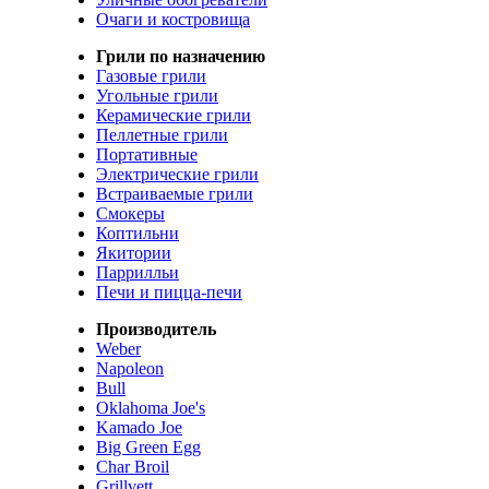
Очаги и костровища
Грили по назначению
Газовые грили
Угольные грили
Керамические грили
Пеллетные грили
Портативные
Электрические грили
Встраиваемые грили
Смокеры
Коптильни
Якитории
Паррилльи
Печи и пицца-печи
Производитель
Weber
Napoleon
Bull
Oklahoma Joe's
Kamado Joe
Big Green Egg
Char Broil
Grillvett