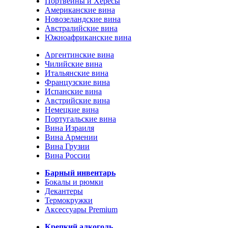
Портвейны и Хересы
Американские вина
Новозеландские вина
Австралийские вина
Южноафриканские вина
Аргентинские вина
Чилийские вина
Итальянские вина
Французские вина
Испанские вина
Австрийские вина
Немецкие вина
Португальские вина
Вина Израиля
Вина Армении
Вина Грузии
Вина России
Барный инвентарь
Бокалы и рюмки
Декантеры
Термокружки
Аксессуары Premium
Крепкий алкоголь