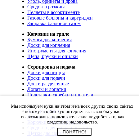
Уголь, брикеты и дрова
Средства розжига
Пеллеты в ассортименте
Газовые баллоны и картриджи
Заправка баллонов газом
Копчение на гриле
Бумага для копчения
Доски для копчения
Инструменты для копчения
Щепа, бруски и опилки
Сервировка и подача
Доски для пиццы
Доски для подачи
Доски разделочные
Лопаты и лопатки
Подставки, скребки и шпатели
Чистка, уход и хранение
Мы используем куки на этом и на всех других своих сайтах,
Чехлы и сумки
потому что без кук интернет вызывал бы у вас
Коврики для гриля
всевозможные пользовательские неудобства и, как
Корючки для инструментов
следствие, недовольство.
Средства для ухода и чистки
ПОНЯТНО!
Щетки для гриля