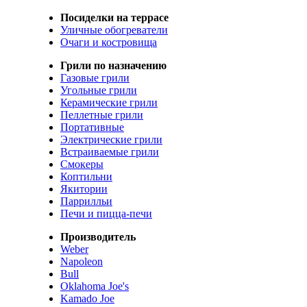
Посиделки на террасе
Уличные обогреватели
Очаги и костровища
Грили по назначению
Газовые грили
Угольные грили
Керамические грили
Пеллетные грили
Портативные
Электрические грили
Встраиваемые грили
Смокеры
Коптильни
Якитории
Паррилльи
Печи и пицца-печи
Производитель
Weber
Napoleon
Bull
Oklahoma Joe's
Kamado Joe