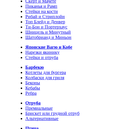
Скерт и Мачете
Пиканья и Рамп
Стейки на кости
Рибай и Стриплойн
Топ Блейд и Денвер
Ти-Бон и Портерхаус
Шницель и Минутный
Шатобрианд и Миньон
Японские Вагю и Кобе
Нарезки якинику
Стейки и отруба
Барбекю
Котлеты для бургера
Колбаски для гриля
Беконы
Кебабы
Ребра
Отруба
Премиальные
Брискет или грудной отруб
Альтернативные
Птица