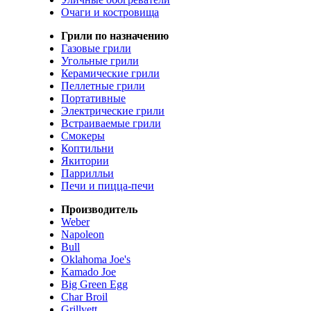
Очаги и костровища
Грили по назначению
Газовые грили
Угольные грили
Керамические грили
Пеллетные грили
Портативные
Электрические грили
Встраиваемые грили
Смокеры
Коптильни
Якитории
Паррилльи
Печи и пицца-печи
Производитель
Weber
Napoleon
Bull
Oklahoma Joe's
Kamado Joe
Big Green Egg
Char Broil
Grillvett