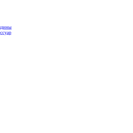
ядины
ссуар