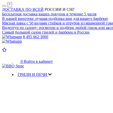
˟
ДОСТАВКА ПО ВСЕЙ
РОССИИ И СНГ
Бесплатная доставка
ваших покупок в течение 5 часов
В нашей винотеке лучшая
подборка вин для вашего барбекю
Мясная лавка с
50 видами стейков и отрубов
из мраморной гов
Видеотур по салону:
посмотри и подбери любой гриль или аксе
Самый большой салон
грилей и барбекю в России
8 495 662 3000
0
Войти в кабинет
ГРИЛИ И ПЕЧИ