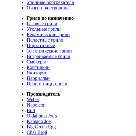
Уличные обогреватели
Очаги и костровища
Грили по назначению
Газовые грили
Угольные грили
Керамические грили
Пеллетные грили
Портативные
Электрические грили
Встраиваемые грили
Смокеры
Коптильни
Якитории
Паррилльи
Печи и пицца-печи
Производитель
Weber
Napoleon
Bull
Oklahoma Joe's
Kamado Joe
Big Green Egg
Char Broil