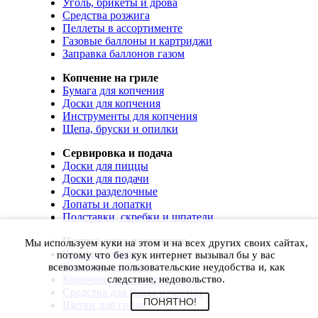
Уголь, брикеты и дрова
Средства розжига
Пеллеты в ассортименте
Газовые баллоны и картриджи
Заправка баллонов газом
Копчение на гриле
Бумага для копчения
Доски для копчения
Инструменты для копчения
Щепа, бруски и опилки
Сервировка и подача
Доски для пиццы
Доски для подачи
Доски разделочные
Лопаты и лопатки
Подставки, скребки и шпатели
Чистка, уход и хранение
Мы используем куки на этом и на всех других своих сайтах,
Чехлы и сумки
потому что без кук интернет вызывал бы у вас
Коврики для гриля
всевозможные пользовательские неудобства и, как
Корючки для инструментов
следствие, недовольство.
Средства для ухода и чистки
ПОНЯТНО!
Щетки для гриля