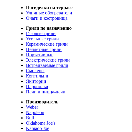
Посиделки на террасе
Уличные обогреватели
Очаги и костровища
Грили по назначению
Газовые грили
Угольные грили
Керамические грили
Пеллетные грили
Портативные
Электрические грили
Встраиваемые грили
Смокеры
Коптильни
Якитории
Паррилльи
Печи и пицца-печи
Производитель
Weber
Napoleon
Bull
Oklahoma Joe's
Kamado Joe