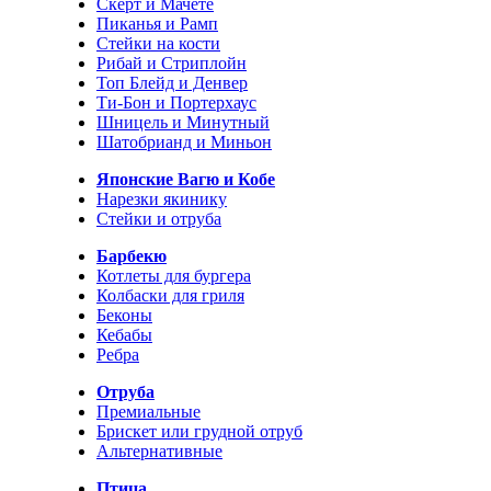
Скерт и Мачете
Пиканья и Рамп
Стейки на кости
Рибай и Стриплойн
Топ Блейд и Денвер
Ти-Бон и Портерхаус
Шницель и Минутный
Шатобрианд и Миньон
Японские Вагю и Кобе
Нарезки якинику
Стейки и отруба
Барбекю
Котлеты для бургера
Колбаски для гриля
Беконы
Кебабы
Ребра
Отруба
Премиальные
Брискет или грудной отруб
Альтернативные
Птица