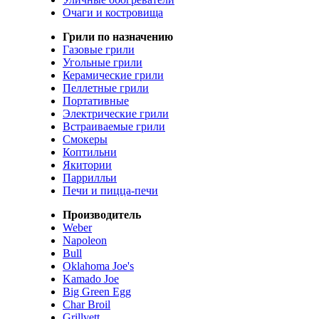
Очаги и костровища
Грили по назначению
Газовые грили
Угольные грили
Керамические грили
Пеллетные грили
Портативные
Электрические грили
Встраиваемые грили
Смокеры
Коптильни
Якитории
Паррилльи
Печи и пицца-печи
Производитель
Weber
Napoleon
Bull
Oklahoma Joe's
Kamado Joe
Big Green Egg
Char Broil
Grillvett