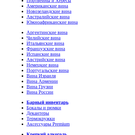
Портвейны и Хересы
Американские вина
Новозеландские вина
Австралийские вина
Южноафриканские вина
Аргентинские вина
Чилийские вина
Итальянские вина
Французские вина
Испанские вина
Австрийские вина
Немецкие вина
Португальские вина
Вина Израиля
Вина Армении
Вина Грузии
Вина России
Барный инвентарь
Бокалы и рюмки
Декантеры
Термокружки
Аксессуары Premium
Крепкий алкоголь