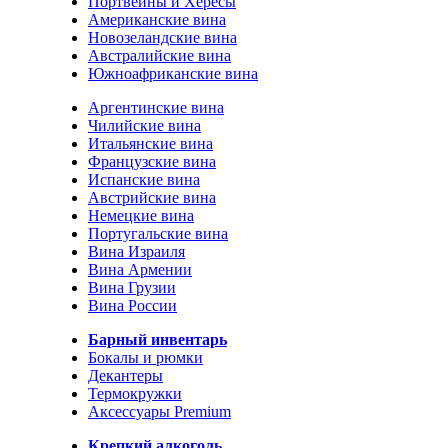
Портвейны и Хересы
Американские вина
Новозеландские вина
Австралийские вина
Южноафриканские вина
Аргентинские вина
Чилийские вина
Итальянские вина
Французские вина
Испанские вина
Австрийские вина
Немецкие вина
Португальские вина
Вина Израиля
Вина Армении
Вина Грузии
Вина России
Барный инвентарь
Бокалы и рюмки
Декантеры
Термокружки
Аксессуары Premium
Крепкий алкоголь