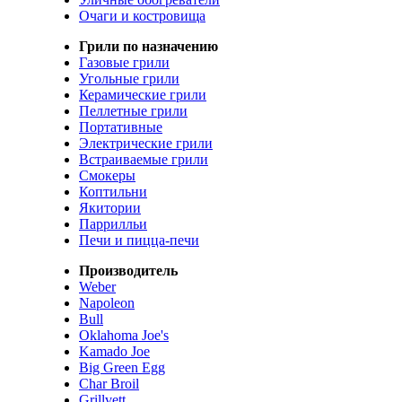
Очаги и костровища
Грили по назначению
Газовые грили
Угольные грили
Керамические грили
Пеллетные грили
Портативные
Электрические грили
Встраиваемые грили
Смокеры
Коптильни
Якитории
Паррилльи
Печи и пицца-печи
Производитель
Weber
Napoleon
Bull
Oklahoma Joe's
Kamado Joe
Big Green Egg
Char Broil
Grillvett