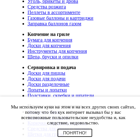
Уголь, брикеты и дрова
Средства розжига
Пеллеты в ассортименте
Газовые баллоны и картриджи
Заправка баллонов газом
Копчение на гриле
Бумага для копчения
Доски для копчения
Инструменты для копчения
Щепа, бруски и опилки
Сервировка и подача
Доски для пиццы
Доски для подачи
Доски разделочные
Лопаты и лопатки
Подставки, скребки и шпатели
Чистка, уход и хранение
Мы используем куки на этом и на всех других своих сайтах,
Чехлы и сумки
потому что без кук интернет вызывал бы у вас
Коврики для гриля
всевозможные пользовательские неудобства и, как
Корючки для инструментов
следствие, недовольство.
Средства для ухода и чистки
ПОНЯТНО!
Щетки для гриля