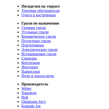
Посиделки на террасе
Уличные обогреватели
Очаги и костровища
Грили по назначению
Газовые грили
Угольные грили
Керамические грили
Пеллетные грили
Портативные
Электрические грили
Встраиваемые грили
Смокеры
Коптильни
Якитории
Паррилльи
Печи и пицца-печи
Производитель
Weber
Napoleon
Bull
Oklahoma Joe's
Kamado Joe