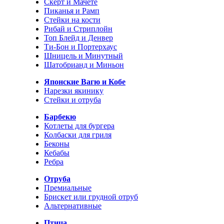
Скерт и Мачете
Пиканья и Рамп
Стейки на кости
Рибай и Стриплойн
Топ Блейд и Денвер
Ти-Бон и Портерхаус
Шницель и Минутный
Шатобрианд и Миньон
Японские Вагю и Кобе
Нарезки якинику
Стейки и отруба
Барбекю
Котлеты для бургера
Колбаски для гриля
Беконы
Кебабы
Ребра
Отруба
Премиальные
Брискет или грудной отруб
Альтернативные
Птица