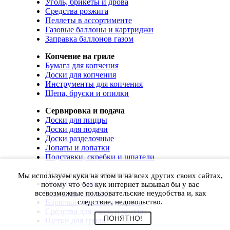
Уголь, брикеты и дрова
Средства розжига
Пеллеты в ассортименте
Газовые баллоны и картриджи
Заправка баллонов газом
Копчение на гриле
Бумага для копчения
Доски для копчения
Инструменты для копчения
Щепа, бруски и опилки
Сервировка и подача
Доски для пиццы
Доски для подачи
Доски разделочные
Лопаты и лопатки
Подставки, скребки и шпатели
Чистка, уход и хранение
Мы используем куки на этом и на всех других своих сайтах,
Чехлы и сумки
потому что без кук интернет вызывал бы у вас
Коврики для гриля
всевозможные пользовательские неудобства и, как
Корючки для инструментов
следствие, недовольство.
Средства для ухода и чистки
ПОНЯТНО!
Щетки для гриля