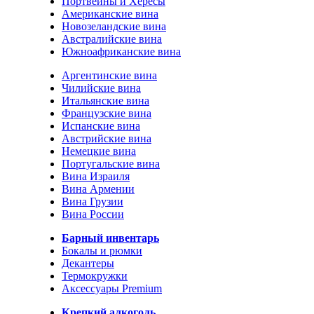
Портвейны и Хересы
Американские вина
Новозеландские вина
Австралийские вина
Южноафриканские вина
Аргентинские вина
Чилийские вина
Итальянские вина
Французские вина
Испанские вина
Австрийские вина
Немецкие вина
Португальские вина
Вина Израиля
Вина Армении
Вина Грузии
Вина России
Барный инвентарь
Бокалы и рюмки
Декантеры
Термокружки
Аксессуары Premium
Крепкий алкоголь