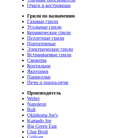
Очаги и костровища
Грили по назначению
Газовые грили
Угольные грили
Керамические грили
Пеллетные грили
Портативные
Электрические грили
Встраиваемые грили
Смокеры
Коптильни
Якитории
Паррилльи
Печи и пицца-печи
Производитель
Weber
Napoleon
Bull
Oklahoma Joe's
Kamado Joe
Big Green Egg
Char Broil
Grillvett