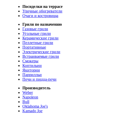
Посиделки на террасе
Уличные обогреватели
Очаги и костровища
Грили по назначению
Газовые грили
Угольные грили
Керамические грили
Пеллетные грили
Портативные
Электрические грили
Встраиваемые грили
Смокеры
Коптильни
Якитории
Паррилльи
Печи и пицца-печи
Производитель
Weber
Napoleon
Bull
Oklahoma Joe's
Kamado Joe