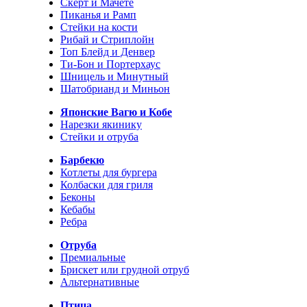
Скерт и Мачете
Пиканья и Рамп
Стейки на кости
Рибай и Стриплойн
Топ Блейд и Денвер
Ти-Бон и Портерхаус
Шницель и Минутный
Шатобрианд и Миньон
Японские Вагю и Кобе
Нарезки якинику
Стейки и отруба
Барбекю
Котлеты для бургера
Колбаски для гриля
Беконы
Кебабы
Ребра
Отруба
Премиальные
Брискет или грудной отруб
Альтернативные
Птица