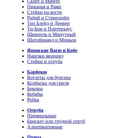
Скерт и Мачете
Пиканья и Рамп
Стейки на кости
Рибай и Стриплойн
Топ Блейд и Денвер
Ти-Бон и Портерхаус
Шницель и Минутный
Шатобрианд и Миньон
Японские Вагю и Кобе
Нарезки якинику
Стейки и отруба
Барбекю
Котлеты для бургера
Колбаски для гриля
Беконы
Кебабы
Ребра
Отруба
Премиальные
Брискет или грудной отруб
Альтернативные
Птица