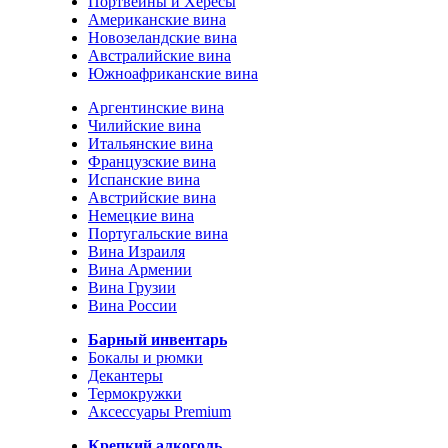
Портвейны и Хересы
Американские вина
Новозеландские вина
Австралийские вина
Южноафриканские вина
Аргентинские вина
Чилийские вина
Итальянские вина
Французские вина
Испанские вина
Австрийские вина
Немецкие вина
Португальские вина
Вина Израиля
Вина Армении
Вина Грузии
Вина России
Барный инвентарь
Бокалы и рюмки
Декантеры
Термокружки
Аксессуары Premium
Крепкий алкоголь