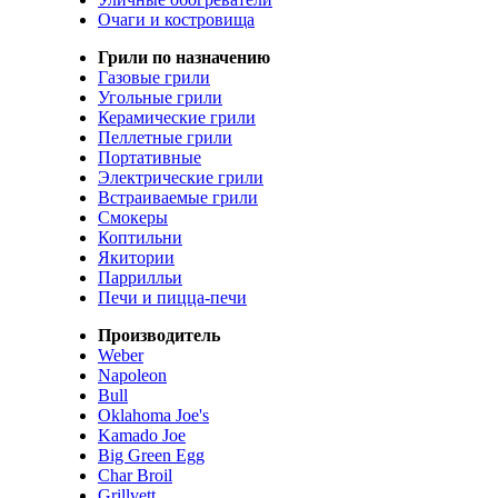
Очаги и костровища
Грили по назначению
Газовые грили
Угольные грили
Керамические грили
Пеллетные грили
Портативные
Электрические грили
Встраиваемые грили
Смокеры
Коптильни
Якитории
Паррилльи
Печи и пицца-печи
Производитель
Weber
Napoleon
Bull
Oklahoma Joe's
Kamado Joe
Big Green Egg
Char Broil
Grillvett