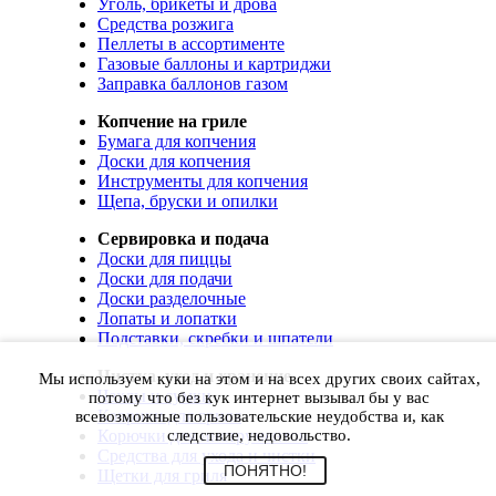
Уголь, брикеты и дрова
Средства розжига
Пеллеты в ассортименте
Газовые баллоны и картриджи
Заправка баллонов газом
Копчение на гриле
Бумага для копчения
Доски для копчения
Инструменты для копчения
Щепа, бруски и опилки
Сервировка и подача
Доски для пиццы
Доски для подачи
Доски разделочные
Лопаты и лопатки
Подставки, скребки и шпатели
Чистка, уход и хранение
Мы используем куки на этом и на всех других своих сайтах,
Чехлы и сумки
потому что без кук интернет вызывал бы у вас
Коврики для гриля
всевозможные пользовательские неудобства и, как
Корючки для инструментов
следствие, недовольство.
Средства для ухода и чистки
ПОНЯТНО!
Щетки для гриля