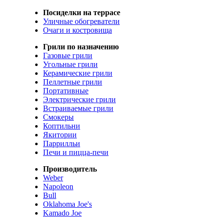
Посиделки на террасе
Уличные обогреватели
Очаги и костровища
Грили по назначению
Газовые грили
Угольные грили
Керамические грили
Пеллетные грили
Портативные
Электрические грили
Встраиваемые грили
Смокеры
Коптильни
Якитории
Паррилльи
Печи и пицца-печи
Производитель
Weber
Napoleon
Bull
Oklahoma Joe's
Kamado Joe