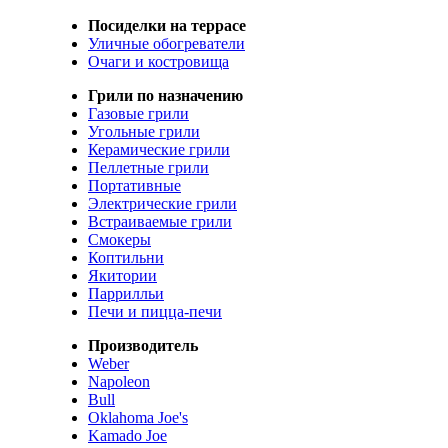
Посиделки на террасе
Уличные обогреватели
Очаги и костровища
Грили по назначению
Газовые грили
Угольные грили
Керамические грили
Пеллетные грили
Портативные
Электрические грили
Встраиваемые грили
Смокеры
Коптильни
Якитории
Паррилльи
Печи и пицца-печи
Производитель
Weber
Napoleon
Bull
Oklahoma Joe's
Kamado Joe