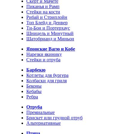
Скерт и Мачете
Пиканья и Рамп
Стейки на кости
Рибай и Стриплойн
Топ Блейд и Денвер
Ти-Бон и Портерхаус
Шницель и Минутный
Шатобрианд и Миньон
Японские Вагю и Кобе
Нарезки якинику
Стейки и отруба
Барбекю
Котлеты для бургера
Колбаски для гриля
Беконы
Кебабы
Ребра
Отруба
Премиальные
Брискет или грудной отруб
Альтернативные
Птица