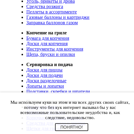
Уголь, брикеты и дрова
Средства розжига
Пеллеты в ассортименте
Газовые баллоны и картриджи
Заправка баллонов газом
Копчение на гриле
Бумага для копчения
Доски для копчения
Инструменты для копчения
Щепа, бруски и опилки
Сервировка и подача
Доски для пиццы
Доски для подачи
Доски разделочные
Лопаты и лопатки
Подставки, скребки и шпатели
Чистка, уход и хранение
Мы используем куки на этом и на всех других своих сайтах,
Чехлы и сумки
потому что без кук интернет вызывал бы у вас
Коврики для гриля
всевозможные пользовательские неудобства и, как
Корючки для инструментов
следствие, недовольство.
Средства для ухода и чистки
ПОНЯТНО!
Щетки для гриля