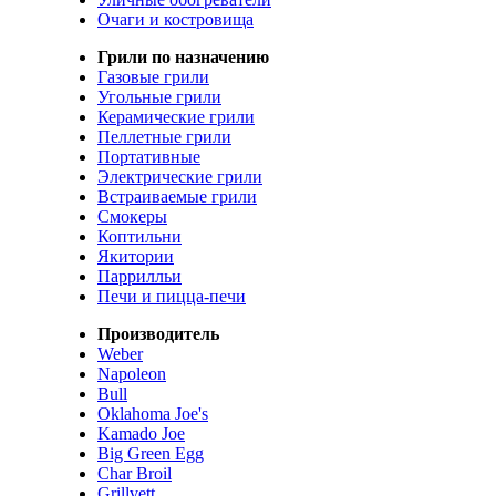
Очаги и костровища
Грили по назначению
Газовые грили
Угольные грили
Керамические грили
Пеллетные грили
Портативные
Электрические грили
Встраиваемые грили
Смокеры
Коптильни
Якитории
Паррилльи
Печи и пицца-печи
Производитель
Weber
Napoleon
Bull
Oklahoma Joe's
Kamado Joe
Big Green Egg
Char Broil
Grillvett