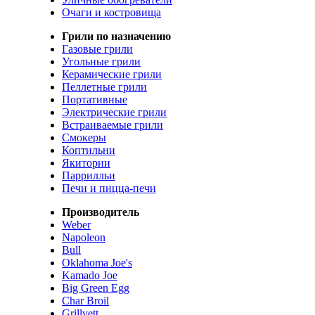
Очаги и костровища
Грили по назначению
Газовые грили
Угольные грили
Керамические грили
Пеллетные грили
Портативные
Электрические грили
Встраиваемые грили
Смокеры
Коптильни
Якитории
Паррилльи
Печи и пицца-печи
Производитель
Weber
Napoleon
Bull
Oklahoma Joe's
Kamado Joe
Big Green Egg
Char Broil
Grillvett