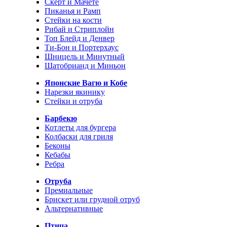
Скерт и Мачете
Пиканья и Рамп
Стейки на кости
Рибай и Стриплойн
Топ Блейд и Денвер
Ти-Бон и Портерхаус
Шницель и Минутный
Шатобрианд и Миньон
Японские Вагю и Кобе
Нарезки якинику
Стейки и отруба
Барбекю
Котлеты для бургера
Колбаски для гриля
Беконы
Кебабы
Ребра
Отруба
Премиальные
Брискет или грудной отруб
Альтернативные
Птица