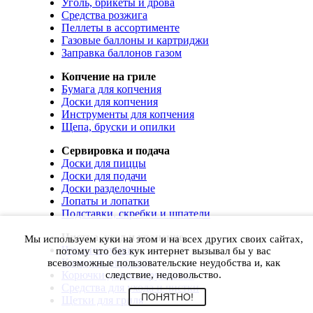
Уголь, брикеты и дрова
Средства розжига
Пеллеты в ассортименте
Газовые баллоны и картриджи
Заправка баллонов газом
Копчение на гриле
Бумага для копчения
Доски для копчения
Инструменты для копчения
Щепа, бруски и опилки
Сервировка и подача
Доски для пиццы
Доски для подачи
Доски разделочные
Лопаты и лопатки
Подставки, скребки и шпатели
Чистка, уход и хранение
Мы используем куки на этом и на всех других своих сайтах,
Чехлы и сумки
потому что без кук интернет вызывал бы у вас
Коврики для гриля
всевозможные пользовательские неудобства и, как
Корючки для инструментов
следствие, недовольство.
Средства для ухода и чистки
ПОНЯТНО!
Щетки для гриля