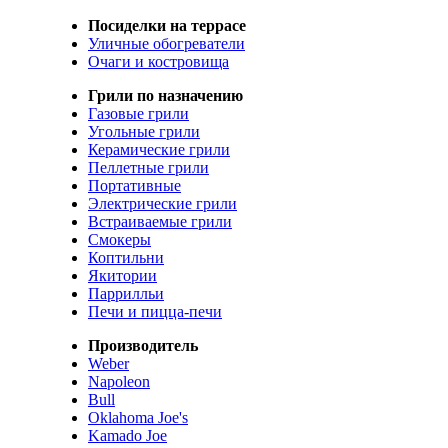
Посиделки на террасе
Уличные обогреватели
Очаги и костровища
Грили по назначению
Газовые грили
Угольные грили
Керамические грили
Пеллетные грили
Портативные
Электрические грили
Встраиваемые грили
Смокеры
Коптильни
Якитории
Паррилльи
Печи и пицца-печи
Производитель
Weber
Napoleon
Bull
Oklahoma Joe's
Kamado Joe