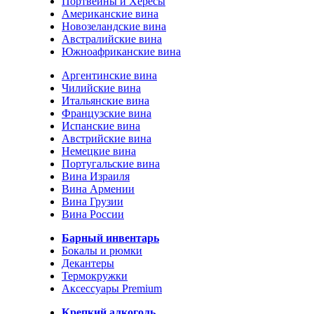
Портвейны и Хересы
Американские вина
Новозеландские вина
Австралийские вина
Южноафриканские вина
Аргентинские вина
Чилийские вина
Итальянские вина
Французские вина
Испанские вина
Австрийские вина
Немецкие вина
Португальские вина
Вина Израиля
Вина Армении
Вина Грузии
Вина России
Барный инвентарь
Бокалы и рюмки
Декантеры
Термокружки
Аксессуары Premium
Крепкий алкоголь