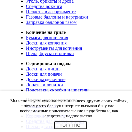
Уголь, брикеты и дрова
Средства розжига
Пеллеты в ассортименте
Газовые баллоны и картриджи
Заправка баллонов газом
Копчение на гриле
Бумага для копчения
Доски для копчения
Инструменты для копчения
Щепа, бруски и опилки
Сервировка и подача
Доски для пиццы
Доски для подачи
Доски разделочные
Лопаты и лопатки
Подставки, скребки и шпатели
Чистка, уход и хранение
Мы используем куки на этом и на всех других своих сайтах,
Чехлы и сумки
потому что без кук интернет вызывал бы у вас
Коврики для гриля
всевозможные пользовательские неудобства и, как
Корючки для инструментов
следствие, недовольство.
Средства для ухода и чистки
ПОНЯТНО!
Щетки для гриля