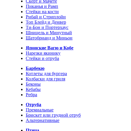
Скерт и Мачете
Пиканья и Рамп
Стейки на кости
Рибай и Стриплойн
Топ Блейд и Денвер
Ти-Бон и Портерхаус
Шницель и Минутный
Шатобрианд и Миньон
Японские Вагю и Кобе
Нарезки якинику
Стейки и отруба
Барбекю
Котлеты для бургера
Колбаски для гриля
Беконы
Кебабы
Ребра
Отруба
Премиальные
Брискет или грудной отруб
Альтернативные
Птица