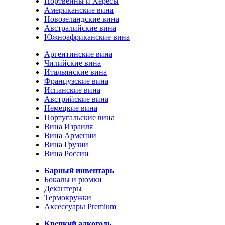
Портвейны и Хересы
Американские вина
Новозеландские вина
Австралийские вина
Южноафриканские вина
Аргентинские вина
Чилийские вина
Итальянские вина
Французские вина
Испанские вина
Австрийские вина
Немецкие вина
Португальские вина
Вина Израиля
Вина Армении
Вина Грузии
Вина России
Барный инвентарь
Бокалы и рюмки
Декантеры
Термокружки
Аксессуары Premium
Крепкий алкоголь