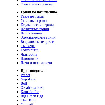
Очаги и костровища
Грили по назначению
Газовые грили
Угольные грили
Керамические грили
Пеллетные грили
Портативные
Электрические грили
Встраиваемые грили
Смокеры
Коптильни
Якитории
Паррилльи
Печи и пицца-печи
Производитель
Weber
Napoleon
Bull
Oklahoma Joe's
Kamado Joe
Big Green Egg
Char Broil
Grillvett