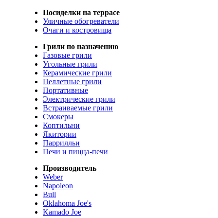
Посиделки на террасе
Уличные обогреватели
Очаги и костровища
Грили по назначению
Газовые грили
Угольные грили
Керамические грили
Пеллетные грили
Портативные
Электрические грили
Встраиваемые грили
Смокеры
Коптильни
Якитории
Паррилльи
Печи и пицца-печи
Производитель
Weber
Napoleon
Bull
Oklahoma Joe's
Kamado Joe