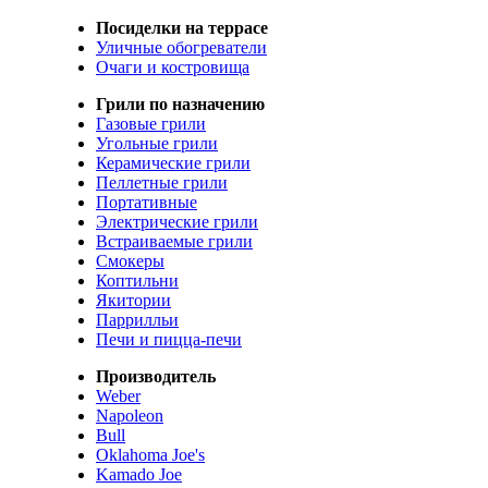
Посиделки на террасе
Уличные обогреватели
Очаги и костровища
Грили по назначению
Газовые грили
Угольные грили
Керамические грили
Пеллетные грили
Портативные
Электрические грили
Встраиваемые грили
Смокеры
Коптильни
Якитории
Паррилльи
Печи и пицца-печи
Производитель
Weber
Napoleon
Bull
Oklahoma Joe's
Kamado Joe