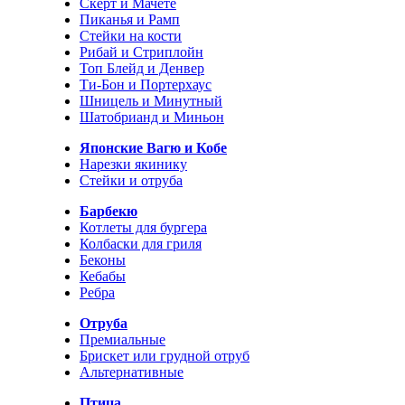
Скерт и Мачете
Пиканья и Рамп
Стейки на кости
Рибай и Стриплойн
Топ Блейд и Денвер
Ти-Бон и Портерхаус
Шницель и Минутный
Шатобрианд и Миньон
Японские Вагю и Кобе
Нарезки якинику
Стейки и отруба
Барбекю
Котлеты для бургера
Колбаски для гриля
Беконы
Кебабы
Ребра
Отруба
Премиальные
Брискет или грудной отруб
Альтернативные
Птица