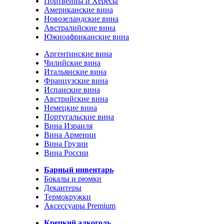
Портвейны и Хересы
Американские вина
Новозеландские вина
Австралийские вина
Южноафриканские вина
Аргентинские вина
Чилийские вина
Итальянские вина
Французские вина
Испанские вина
Австрийские вина
Немецкие вина
Португальские вина
Вина Израиля
Вина Армении
Вина Грузии
Вина России
Барный инвентарь
Бокалы и рюмки
Декантеры
Термокружки
Аксессуары Premium
Крепкий алкоголь