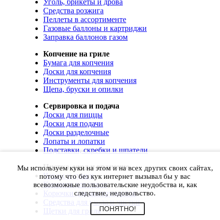
Уголь, брикеты и дрова
Средства розжига
Пеллеты в ассортименте
Газовые баллоны и картриджи
Заправка баллонов газом
Копчение на гриле
Бумага для копчения
Доски для копчения
Инструменты для копчения
Щепа, бруски и опилки
Сервировка и подача
Доски для пиццы
Доски для подачи
Доски разделочные
Лопаты и лопатки
Подставки, скребки и шпатели
Чистка, уход и хранение
Мы используем куки на этом и на всех других своих сайтах,
Чехлы и сумки
потому что без кук интернет вызывал бы у вас
Коврики для гриля
всевозможные пользовательские неудобства и, как
Корючки для инструментов
следствие, недовольство.
Средства для ухода и чистки
ПОНЯТНО!
Щетки для гриля