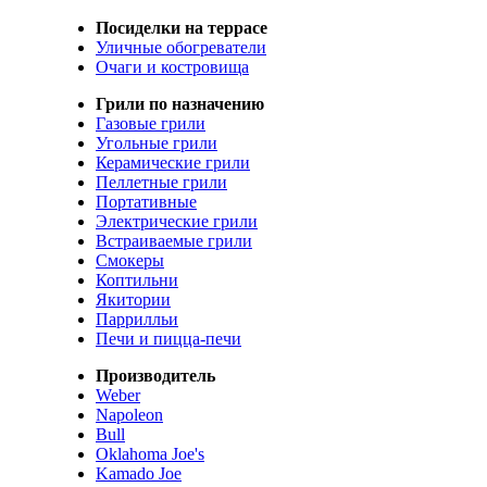
Посиделки на террасе
Уличные обогреватели
Очаги и костровища
Грили по назначению
Газовые грили
Угольные грили
Керамические грили
Пеллетные грили
Портативные
Электрические грили
Встраиваемые грили
Смокеры
Коптильни
Якитории
Паррилльи
Печи и пицца-печи
Производитель
Weber
Napoleon
Bull
Oklahoma Joe's
Kamado Joe