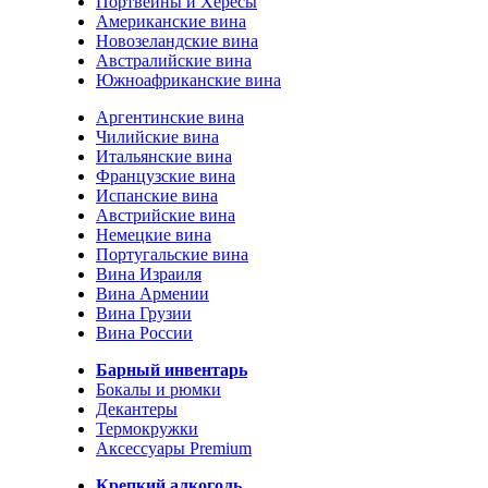
Портвейны и Хересы
Американские вина
Новозеландские вина
Австралийские вина
Южноафриканские вина
Аргентинские вина
Чилийские вина
Итальянские вина
Французские вина
Испанские вина
Австрийские вина
Немецкие вина
Португальские вина
Вина Израиля
Вина Армении
Вина Грузии
Вина России
Барный инвентарь
Бокалы и рюмки
Декантеры
Термокружки
Аксессуары Premium
Крепкий алкоголь