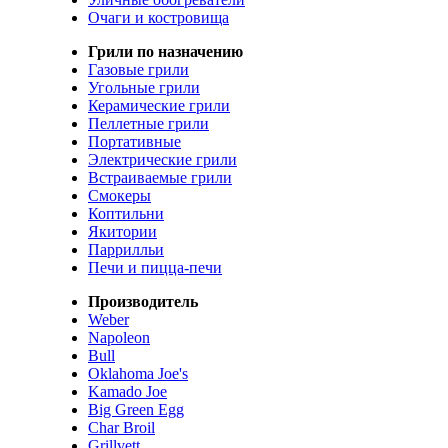
Очаги и костровища
Грили по назначению
Газовые грили
Угольные грили
Керамические грили
Пеллетные грили
Портативные
Электрические грили
Встраиваемые грили
Смокеры
Коптильни
Якитории
Паррилльи
Печи и пицца-печи
Производитель
Weber
Napoleon
Bull
Oklahoma Joe's
Kamado Joe
Big Green Egg
Char Broil
Grillvett