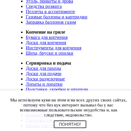
Уголь, брикеты и дрова
Средства розжига
Пеллеты в ассортименте
Газовые баллоны и картриджи
Заправка баллонов газом
Копчение на гриле
Бумага для копчения
Доски для копчения
Инструменты для копчения
Щепа, бруски и опилки
Сервировка и подача
Доски для пиццы
Доски для подачи
Доски разделочные
Лопаты и лопатки
Подставки, скребки и шпатели
Чистка, уход и хранение
Мы используем куки на этом и на всех других своих сайтах,
Чехлы и сумки
потому что без кук интернет вызывал бы у вас
Коврики для гриля
всевозможные пользовательские неудобства и, как
Корючки для инструментов
следствие, недовольство.
Средства для ухода и чистки
ПОНЯТНО!
Щетки для гриля