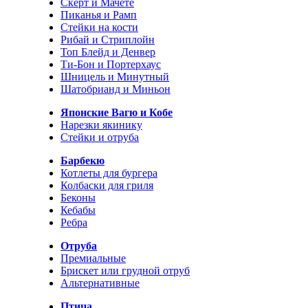
Скерт и Мачете
Пиканья и Рамп
Стейки на кости
Рибай и Стриплойн
Топ Блейд и Денвер
Ти-Бон и Портерхаус
Шницель и Минутный
Шатобрианд и Миньон
Японские Вагю и Кобе
Нарезки якинику
Стейки и отруба
Барбекю
Котлеты для бургера
Колбаски для гриля
Беконы
Кебабы
Ребра
Отруба
Премиальные
Брискет или грудной отруб
Альтернативные
Птица