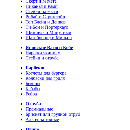
Скерт и Мачете
Пиканья и Рамп
Стейки на кости
Рибай и Стриплойн
Топ Блейд и Денвер
Ти-Бон и Портерхаус
Шницель и Минутный
Шатобрианд и Миньон
Японские Вагю и Кобе
Нарезки якинику
Стейки и отруба
Барбекю
Котлеты для бургера
Колбаски для гриля
Беконы
Кебабы
Ребра
Отруба
Премиальные
Брискет или грудной отруб
Альтернативные
Птица