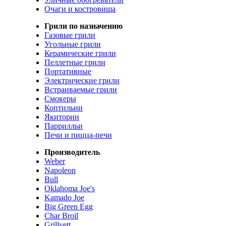
Очаги и костровища
Грили по назначению
Газовые грили
Угольные грили
Керамические грили
Пеллетные грили
Портативные
Электрические грили
Встраиваемые грили
Смокеры
Коптильни
Якитории
Паррилльи
Печи и пицца-печи
Производитель
Weber
Napoleon
Bull
Oklahoma Joe's
Kamado Joe
Big Green Egg
Char Broil
Grillvett