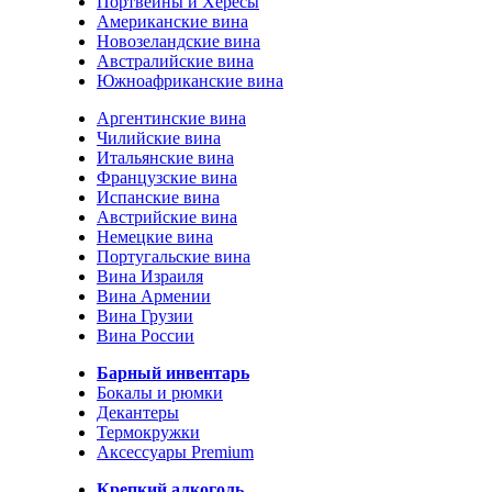
Портвейны и Хересы
Американские вина
Новозеландские вина
Австралийские вина
Южноафриканские вина
Аргентинские вина
Чилийские вина
Итальянские вина
Французские вина
Испанские вина
Австрийские вина
Немецкие вина
Португальские вина
Вина Израиля
Вина Армении
Вина Грузии
Вина России
Барный инвентарь
Бокалы и рюмки
Декантеры
Термокружки
Аксессуары Premium
Крепкий алкоголь