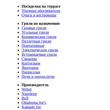
Посиделки на террасе
Уличные обогреватели
Очаги и костровища
Грили по назначению
Газовые грили
Угольные грили
Керамические грили
Пеллетные грили
Портативные
Электрические грили
Встраиваемые грили
Смокеры
Коптильни
Якитории
Паррилльи
Печи и пицца-печи
Производитель
Weber
Napoleon
Bull
Oklahoma Joe's
Kamado Joe