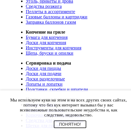
Уголь, брикеты и дрова
Средства розжига
Пеллеты в ассортименте
Газовые баллоны и картриджи
Заправка баллонов газом
Копчение на гриле
Бумага для копчения
Доски для копчения
Инструменты для копчения
Щепа, бруски и опилки
Сервировка и подача
Доски для пиццы
Доски для подачи
Доски разделочные
Лопаты и лопатки
Подставки, скребки и шпатели
Чистка, уход и хранение
Мы используем куки на этом и на всех других своих сайтах,
Чехлы и сумки
потому что без кук интернет вызывал бы у вас
Коврики для гриля
всевозможные пользовательские неудобства и, как
Корючки для инструментов
следствие, недовольство.
Средства для ухода и чистки
ПОНЯТНО!
Щетки для гриля