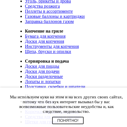
Уголь, брикеты и дрова
Средства розжига
Пеллеты в ассортименте
Газовые баллоны и картриджи
Заправка баллонов газом
Копчение на гриле
Бумага для копчения
Доски для копчения
Инструменты для копчения
Щепа, бруски и опилки
Сервировка и подача
Доски для пиццы
Доски для подачи
Доски разделочные
Лопаты и лопатки
Подставки, скребки и шпатели
Чистка, уход и хранение
Мы используем куки на этом и на всех других своих сайтах,
Чехлы и сумки
потому что без кук интернет вызывал бы у вас
Коврики для гриля
всевозможные пользовательские неудобства и, как
Корючки для инструментов
следствие, недовольство.
Средства для ухода и чистки
ПОНЯТНО!
Щетки для гриля