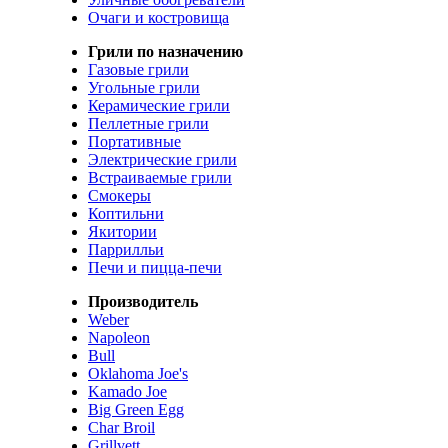
Очаги и костровища
Грили по назначению
Газовые грили
Угольные грили
Керамические грили
Пеллетные грили
Портативные
Электрические грили
Встраиваемые грили
Смокеры
Коптильни
Якитории
Паррилльи
Печи и пицца-печи
Производитель
Weber
Napoleon
Bull
Oklahoma Joe's
Kamado Joe
Big Green Egg
Char Broil
Grillvett