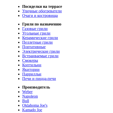
Посиделки на террасе
Уличные обогреватели
Очаги и костровища
Грили по назначению
Газовые грили
Угольные грили
Керамические грили
Пеллетные грили
Портативные
Электрические грили
Встраиваемые грили
Смокеры
Коптильни
Якитории
Паррилльи
Печи и пицца-печи
Производитель
Weber
Napoleon
Bull
Oklahoma Joe's
Kamado Joe