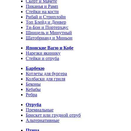
Скерт и Мачете
Пиканья и Рамп
Стейки на кости
Рибай и Стриплойн
Топ Блейд и Денвер
Ти-Бон и Портерхаус
Шницель и Минутный
Шатобрианд и Миньон
Японские Вагю и Кобе
Нарезки якинику
Стейки и отруба
Барбекю
Котлеты для бургера
Колбаски для гриля
Беконы
Кебабы
Ребра
Отруба
Премиальные
Брискет или грудной отруб
Альтернативные
Птица