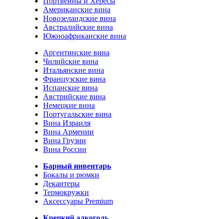
Портвейны и Хересы
Американские вина
Новозеландские вина
Австралийские вина
Южноафриканские вина
Аргентинские вина
Чилийские вина
Итальянские вина
Французские вина
Испанские вина
Австрийские вина
Немецкие вина
Португальские вина
Вина Израиля
Вина Армении
Вина Грузии
Вина России
Барный инвентарь
Бокалы и рюмки
Декантеры
Термокружки
Аксессуары Premium
Крепкий алкоголь