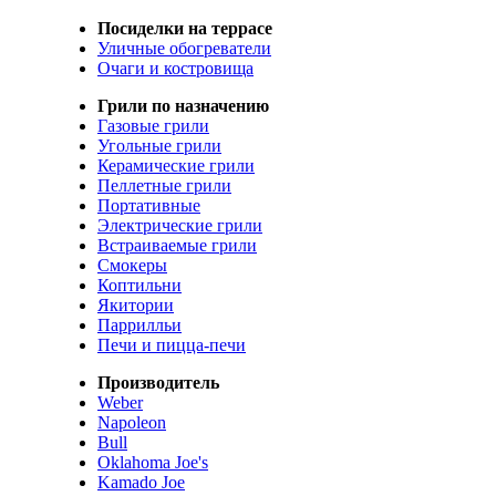
Посиделки на террасе
Уличные обогреватели
Очаги и костровища
Грили по назначению
Газовые грили
Угольные грили
Керамические грили
Пеллетные грили
Портативные
Электрические грили
Встраиваемые грили
Смокеры
Коптильни
Якитории
Паррилльи
Печи и пицца-печи
Производитель
Weber
Napoleon
Bull
Oklahoma Joe's
Kamado Joe