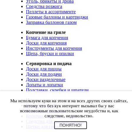
Уголь, брикеты и дрова
Средства розжига
Пеллеты в ассортименте
Газовые баллоны и картриджи
Заправка баллонов газом
Копчение на гриле
Бумага для копчения
Доски для копчения
Инструменты для копчения
Щепа, бруски и опилки
Сервировка и подача
Доски для пиццы
Доски для подачи
Доски разделочные
Лопаты и лопатки
Подставки, скребки и шпатели
Чистка, уход и хранение
Мы используем куки на этом и на всех других своих сайтах,
Чехлы и сумки
потому что без кук интернет вызывал бы у вас
Коврики для гриля
всевозможные пользовательские неудобства и, как
Корючки для инструментов
следствие, недовольство.
Средства для ухода и чистки
ПОНЯТНО!
Щетки для гриля