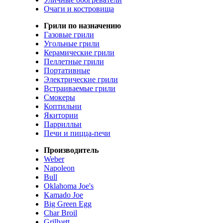
Очаги и костровища
Грили по назначению
Газовые грили
Угольные грили
Керамические грили
Пеллетные грили
Портативные
Электрические грили
Встраиваемые грили
Смокеры
Коптильни
Якитории
Паррилльи
Печи и пицца-печи
Производитель
Weber
Napoleon
Bull
Oklahoma Joe's
Kamado Joe
Big Green Egg
Char Broil
Grillvett