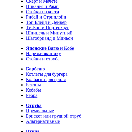
Скерт и Мачете
Пиканья и Рамп
Стейки на кости
Рибай и Стриплойн
Топ Блейд и Денвер
Ти-Бон и Портерхаус
Шницель и Минутный
Шатобрианд и Миньон
Японские Вагю и Кобе
Нарезки якинику
Стейки и отруба
Барбекю
Котлеты для бургера
Колбаски для гриля
Беконы
Кебабы
Ребра
Отруба
Премиальные
Брискет или грудной отруб
Альтернативные
Птица