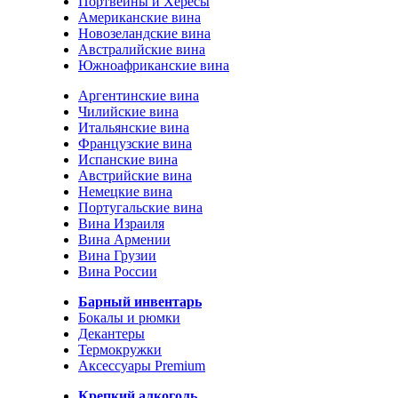
Портвейны и Хересы
Американские вина
Новозеландские вина
Австралийские вина
Южноафриканские вина
Аргентинские вина
Чилийские вина
Итальянские вина
Французские вина
Испанские вина
Австрийские вина
Немецкие вина
Португальские вина
Вина Израиля
Вина Армении
Вина Грузии
Вина России
Барный инвентарь
Бокалы и рюмки
Декантеры
Термокружки
Аксессуары Premium
Крепкий алкоголь